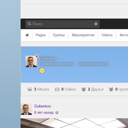
Pages
Группы
Мероприятия
Videos
Фото
Gubenkov
Посмотреть профиль
(
Registered Users
)
3
Albums
0
Videos
2
Друзья
0
груп
Gubenkov
8 лет назад