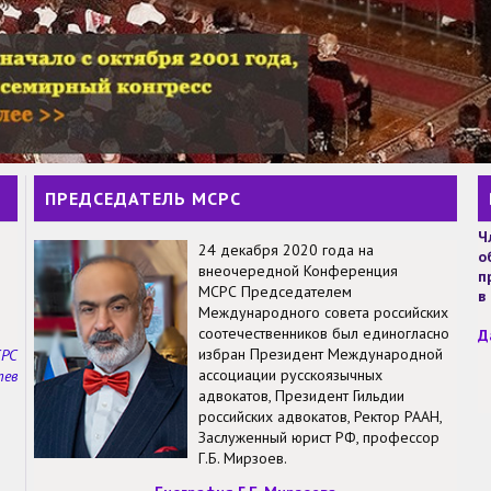
ПРЕДСЕДАТЕЛЬ МСРС
Ч
24 декабря 2020 года на
о
внеочередной Конференция
п
МСРС Председателем
в
Международного совета российских
соотечественников был единогласно
Д
избран Президент Международной
СРС
ассоциации русскоязычных
тев
адвокатов, Президент Гильдии
российских адвокатов, Ректор РААН,
Заслуженный юрист РФ, профессор
Г.Б. Мирзоев.