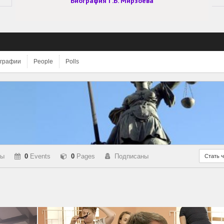
Биография Г.Б. Мирзоева
графии
People
Polls
пы
0
Events
0
Pages
Подписаны
Стать 