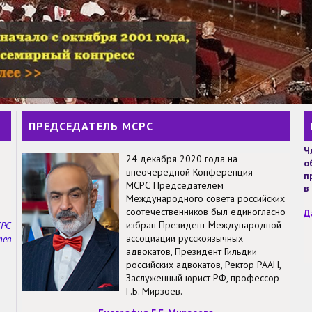
ПРЕДСЕДАТЕЛЬ МСРС
Ч
24 декабря 2020 года на
о
внеочередной Конференция
п
МСРС Председателем
в
Международного совета российских
соотечественников был единогласно
Д
избран Президент Международной
СРС
ассоциации русскоязычных
тев
адвокатов, Президент Гильдии
российских адвокатов, Ректор РААН,
Заслуженный юрист РФ, профессор
Г.Б. Мирзоев.