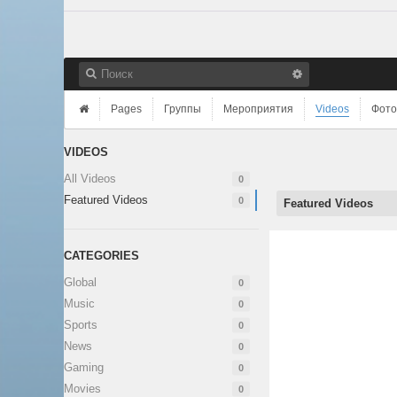
Pages
Группы
Мероприятия
Videos
Фото
VIDEOS
All Videos
0
Featured Videos
0
Featured Videos
CATEGORIES
Global
0
Music
0
Sports
0
News
0
Gaming
0
Movies
0