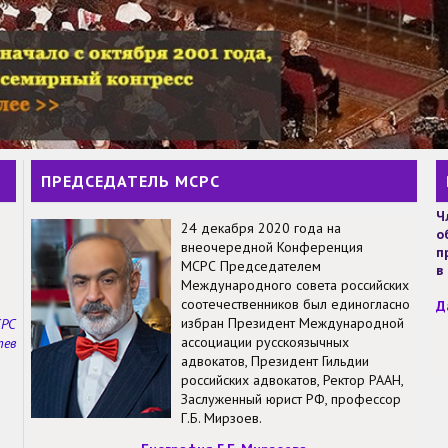
ПРЕДСЕДАТЕЛЬ МСРС
Ч
24 декабря 2020 года на
о
внеочередной Конференция
п
МСРС Председателем
в
Международного совета российских
соотечественников был единогласно
Д
избран Президент Международной
СРС
ассоциации русскоязычных
тев
адвокатов, Президент Гильдии
российских адвокатов, Ректор РААН,
Заслуженный юрист РФ, профессор
Г.Б. Мирзоев.