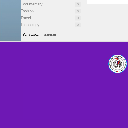
Documentary
0
Fashion
0
Travel
0
Technology
0
Вы здесь:
Главная