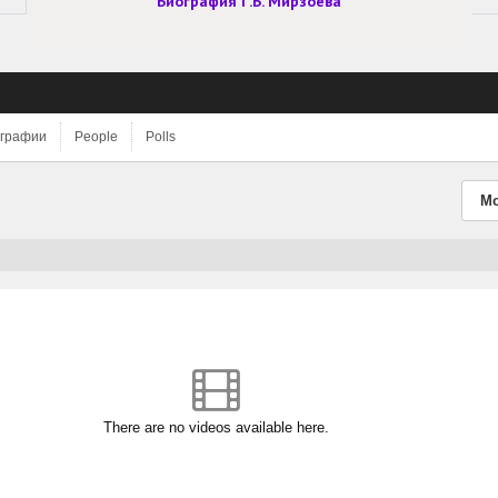
Биография Г.Б. Мирзоева
графии
People
Polls
Mo
There are no videos available here.