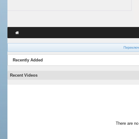
Переключ
Recently Added
Recent Videos
There are no 