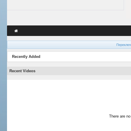
Переключ
Recently Added
Recent Videos
There are no 