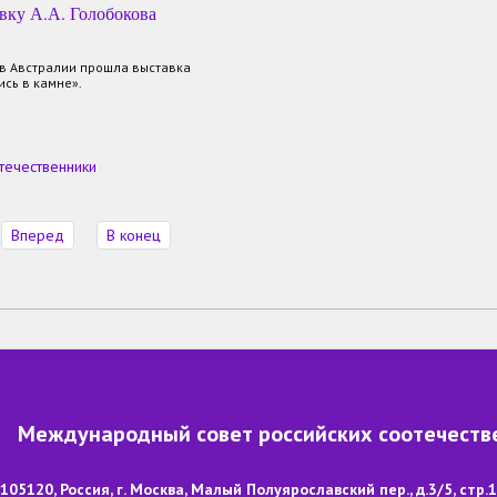
вку А.А. Голобокова
 в Австралии прошла выставка
ись в камне».
течественники
Вперед
В конец
Международный совет российских соотечеств
105120, Россия, г. Москва, Малый Полуярославский пер., д.3/5, стр.1