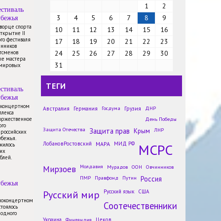
1
2
стиваль
убежья
3
4
5
6
7
8
9
Дворце спорта
10
11
12
13
14
15
16
открытие II
го фестиваля
17
18
19
20
21
22
23
енников
тсменов
24
25
26
27
28
29
30
ые мастера
31
 мировых
ТЕГИ
стиваль
убежья
в концертном
Австралия
Германия
Госдума
Грузия
ДНР
плекса
торжественное
День Победы
Молодым жителям Чили
ого
Защита Отечества
Защита прав
Крым
ЛНР
 российских
рассказали о России
убежья.
Новости
ЛобановРостовский
МАРА
МИД РФ
МСРС
жилось
их
На мать украинского военного
блей.
напали из-за русского языка во
Мирзоев
Молдавия
Мурадов
ООН
Овчинников
Львовской области
ПМР
Правфонд
Путин
Россия
Новости
убежья
Русский мир
Названы русские слова, где
Русский язык
США
чаще всего неправильно ставят
иноконцертном
Соотечественники
стоялось
ударения
родного
Новости
Украина
Финляндия
Цеков