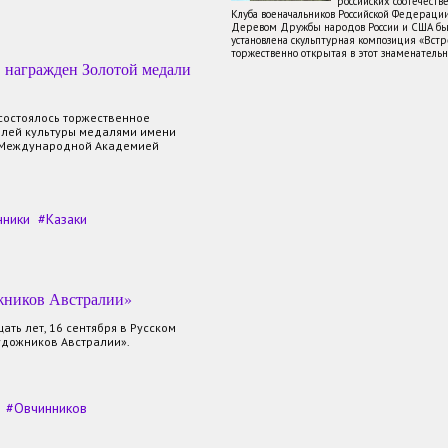
российских соотечеств
Клуба военачальников Российской Федераци
Деревом Дружбы народов России и США бы
установлена скульптурная композиция «Встре
торжественно открытая в этот знаменатель
 награжден Золотой медали
 состоялось торжественное
елей культуры медалями имени
е Международной Академией
нники
Казаки
ожников Австралии»
ать лет, 16 сентября в Русском
 художников Австралии».
Овчинников