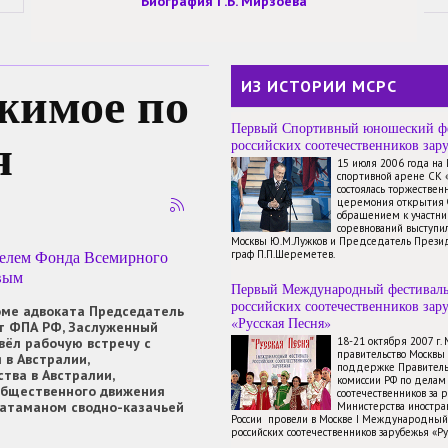
Биография Г.Б. Мирзоева
жимое по
ИЗ ИСТОРИИ МСРС
Первый Спортивный юношеский ф
я
российских соотечественников зар
15 июля 2006 года на
спортивной арене СК 
состоялась торжествен
церемония открытия 
обращением к участн
соревнований выступи
Москвы Ю.М.Лужков и Председатель През
ателем Фонда Всемирного
граф П.П.Шереметев.
вым
Первый Международный фестивал
российских соотечественников зар
оме адвоката Председатель
«Русская Песня»
нт ФПА РФ, Заслуженный
овёл рабочую встречу с
18-21 октября 2007 г.
правительство Москвы
 в Австралии,
поддержке Правитель
тва в Австралии,
комиссии РФ по делам
бщественного движения
соотечественников за 
 атаманом сводно-казачьей
Министерства иностр
России провели в Москве I Международный
российских соотечественников зарубежья «Ру