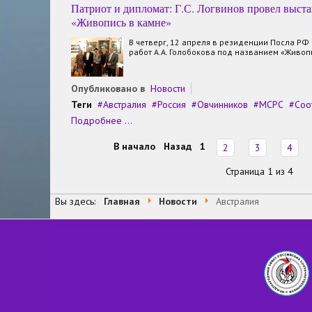
Патриот и дипломат: Г.С. Логвинов провел выста
«Живопись в камне»
В четверг, 12 апреля в резиденции Посла РФ
работ А.А. Голобокова под названием «Живоп
Опубликовано в
Новости
Теги
Австралия
Россия
Овчинников
МСРС
Соо
Подробнее ...
В начало
Назад
1
2
3
4
Страница 1 из 4
Вы здесь:
Главная
Новости
Австралия