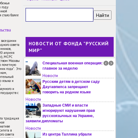
убежья
В финском Турку ждут решения
м году
властей по поводу открытия
ликой
 стало более
русскоязычной школы
Новости
льства
Заявки на участие в
Евразийской школе
Университета Лобачевского
м заседании
НОВОСТИ ОТ ФОНДА "РУССКИЙ
дного совета
поступили из Алжира, Ирана и других
нников,
МИР"
стран
-20 апреля
Новости
пр), МСРС
ьством Москвы
Специальная военная операция:
ю почетную
главное за неделю
ник года". Это
янам,
Новости
ительный
о языка и
Русским детям в детском саду
в
Даугавпилса запрещают
научного и
говорить на родном языке
государств с
Новости
Западные СМИ и власти
игнорируют нарушения прав
русскоязычных на Украине,
эта традиция
заявили дипломаты
ное
иативе
Новости
ситета в
го совета
Из центра Таллина убрали