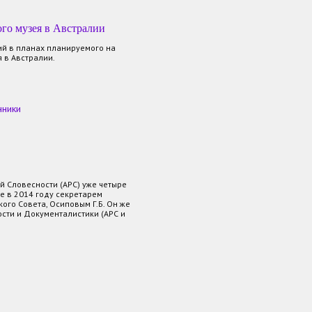
ого музея в Австралии
ий в планах планируемого на
 в Австралии.
нники
 Словесности (АРС) уже четыре
не в 2014 году секретарем
го Совета, Осиповым Г.Б. Он же
сти и Документалистики (АРС и