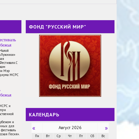
ФОНД "РУССКИЙ МИР"
естиваль
убежья
 Малой
«Лужники»
ная
Фестиваля.С
икам
ли Мэр
идиума МСРС
ь
убежья
 МСРС и
 при
КАЛЕНДАРЬ
ственной
рубежом и
анных дел
«
»
Август 2026
 фестиваль
сская Песня».
Пн
Вт
Ср
Чт
Пт
Сб
Вс