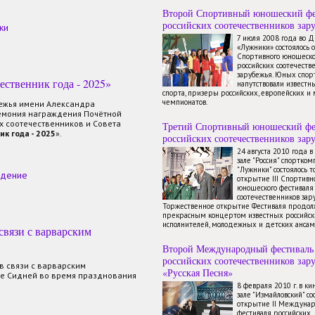
Второй Спортивный юношеский фе
российских соотечественников зар
ки
7 июля 2008 года во 
«Лужники» состоялось 
Спортивного юношеско
российских соотечеств
зарубежья. Юных спор
ественник года - 2025»
напутствовали известн
спорта, призеры российских, европейских и
чемпионатов.
бежья имени Александра
емония награждения Почётной
 соотечественников и Совета
Третий Спортивный юношеский фе
ик
года - 2025
».
российских соотечественников зар
24 августа 2010 года 
зале "Россия" спортком
"Лужники" состоялось 
ждение
открытие III Спортивн
юношеского фестиваля
соотечественников зар
Торжественное открытие Фестиваля продол
прекрасным концертом известных российск
исполнителей, молодежных и детских ансам
вязи с варварским
Второй Международный фестиваль
российских соотечественников зар
в связи с варварским
«Русская Песня»
де Сидней во время празднования
8 февраля 2010 г. в к
зале "Измайловский" со
открытие II Междуна
фестиваля российских