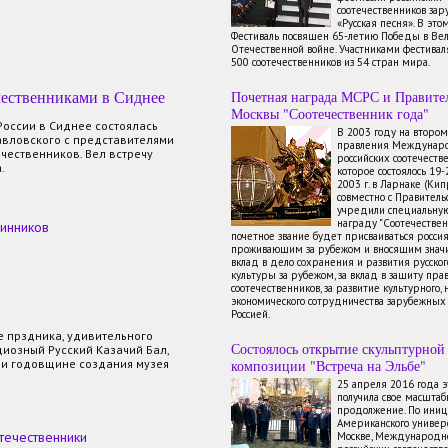
соотечественников зар
«Русская песня». В это
Фестиваль посвящен 65-летию Победы в Ве
Отечественной войне. Участниками фестиваля
500 соотечественников из 54 стран мира.
чественниками в Сиднее
Почетная награда МСРС и Правите
Москвы "Соотечественник года"
России в Сиднее состоялась
В 2003 году на второ
авловского с представителями
правления Междунаро
чественников. Вел встречу
российских соотечестве
.
которое состоялось 19
2003 г. в Ларнаке (Ки
совместно с Правител
учредили специальну
награду "Соотечествен
инников
почетное звание будет присваиваться росси
проживающим за рубежом и вносящим знач
вклад в дело сохранения и развития русског
культуры за рубежом, за вклад в защиту пра
соотечественников, за развитие культурного, 
экономического сотрудничества зарубежных 
Россией.
 прздника, удивительного
Состоялось открытие скульптурной
иозный Русский Казачий Бал,
и годовщине создания музея
композиции "Встреча на Эльбе"
25 апреля 2016 года 
получила свое масштаб
продолжение. По иниц
Американского универ
течественники
Москве, Международно