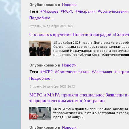
Опубликовано в
Новости
Теги
Мирзоев
МСРС
Австралия
Соотечественни
Подробнее ...
Вторник, 16 декабря 2025 16:51
Состоялось вручение Почётной наградой «Соотеч
15 декабря 2025 года в Доме русского зару
Солженицына состоялась торжественная цер
наградой Международного совета российских
министров Республики Крым «
Соотечественн
Опубликовано в
Новости
Теги
МСРС
Соотечественники
Австралия
награ
Подробнее ...
Вторник, 16 декабря 2025 16:42
МСРС и МАРА приняли специальное Заявлени в с
террористическим актом в Австралии
МСРС и МАРА приняли специальное Заявлени 
террористическим актом в Австралии, в горо
праздника Хануки.
Опубликовано в
Новости