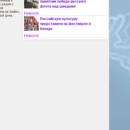
енников и
памятник победе русского
и рядом с
флота над шведами
ла
ча на Эльбе»,
Новости
ный день.
Российскую культуру
представили на фестивале в
Канаде
Новости
Вечер в Кабуле посвятили
творчеству Антона Чехова
Новости
Молодым жителям Чили
рассказали о России
Новости
На мать украинского военного
напали из-за русского языка во
Львовской области
Новости
Названы русские слова, где
чаще всего неправильно ставят
ударения
Новости
В финском Турку ждут решения
властей по поводу открытия