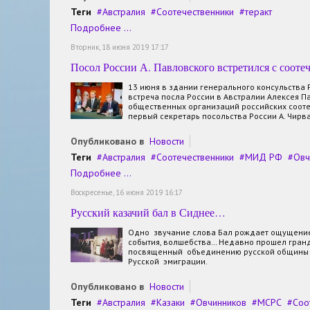
Теги
Австралия
Соотечественники
теракт
Подробнее ...
Вторник, 18 июня 2019 17:17
Посол России А. Павловского встретился с сооте
13 июня в здании генерального консульства 
встреча посла России в Австралии Алексея П
общественных организаций российских сооте
первый секретарь посольства России А. Чирва
Опубликовано в
Новости
Теги
Австралия
Соотечественники
МИД РФ
Овч
Подробнее ...
Воскресенье, 16 июня 2019 16:17
Русский казачий бал в Сиднее…
Одно звучание слова Бал рождает ощущение
события, волшебства… Недавно прошел гранд
посвященный объединению русской общины 
Русской эмиграции.
Опубликовано в
Новости
Теги
Австралия
Казаки
Овчинников
МСРС
Соо