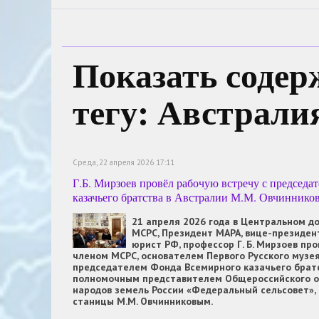
Показать содер
тегу: Австрали
Среда, 22 апреля 2026 17:11
Г.Б. Мирзоев провёл рабочую встречу с председ
казачьего братства в Австралии М.М. Овчиннико
21 апреля 2026 года в Центральном д
МСРС, Президент МАРА, вице-президе
юрист РФ, профессор Г. Б. Мирзоев пр
членом МСРС, основателем Первого Русского музея
председателем Фонда Всемирного казачьего братс
полномочным представителем Общероссийского о
народов земель России «Федеральный сельсовет»,
станицы М.М. Овчинниковым.