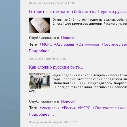
Пятница, 14 сентября 2018 17:15
Готовится к открытию библиотека Первого русск
Открытие библиотеки - одно из важных событ
ближайшее время расширения Русского музея
Опубликовано в
Новости
Теги
МСРС
Австралия
Овчинников
Соотечестве
Подробнее ...
Среда, 04 июля 2018 11:02
Как сложно русским быть...
Идее создания филиала Академии Российской
года. Впервые, этот проект был предложен м
Областного СП-РФ и Председателем Творческо
– Президент Академиии Российской Словесно
АРД).
Опубликовано в
Новости
Теги
Австралия
Россия
МСРС
Соотечественники
Подробнее ...
Понедельник, 16 апреля 2018 11:25