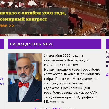
ПРЕДСЕДАТЕЛЬ МСРС
Ч
24 декабря 2020 года на
о
внеочередной Конференция
п
МСРС Председателем
в
Международного совета российских
соотечественников был единогласно
Д
избран Президент Международной
СРС
ассоциации русскоязычных
тев
адвокатов, Президент Гильдии
российских адвокатов, Ректор РААН,
Заслуженный юрист РФ, профессор
Г.Б. Мирзоев.