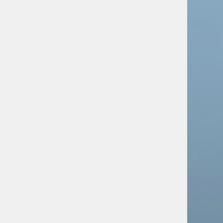
русскоязычной школы
Новости
Заявки на участие в
Евразийской школе
Университета Лобачевского
поступили из Алжира, Ирана и других
стран
Новости
Специальная военная операция:
главное за неделю
Новости
Русским детям в детском саду
Даугавпилса запрещают
говорить на родном языке
Новости
Западные СМИ и власти
игнорируют нарушения прав
русскоязычных на Украине,
заявили дипломаты
Новости
Из центра Таллина убрали
памятник победе русского
флота над шведами
Новости