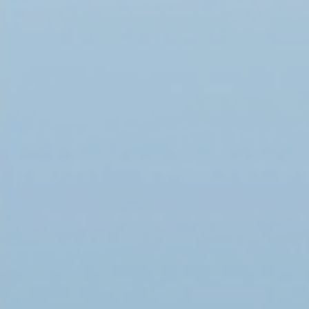
Четверг, 26 января 2023 15:26
Г. Б. Мирзоев принял участие и выступил на засе
Общественной палате РФ
25 января 2023 г. в Общественной палате РФ с
общественные слушания по вопросам деятельн
строительного комплекса Министерства оборон
принял участие и выступил член Совета директ
Президент…
Четверг, 19 января 2023 15:17
Г.Б. Мирзоев направил поздравление Постоянно
представителю Республики Крым при Президент
Мурадову в связи с государственной наградой -
Александра Невского
Г.Б. Мирзоев направил поздравление Постоянн
Республики Крым при Президенте РФ Г.Л. Мурад
государственной наградой - Орденом Св. Алекс