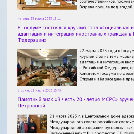
соотечественников, прожива
Встреча прошла под эгидой
Четверг, 23 марта 2023 15:11
В Госдуме состоялся круглый стол «Социальная и
адаптация и интеграция иностранных граждан в 
Федерации»
22 марта 2023 года в Госду
круглый стол на тему: «Социа
адаптация и интеграция ино
в Российской Федерации», о
Комитетом Госдумы по делам
Открыл и вёл заседание пр
Вторник, 21 марта 2023 15:43
Памятный знак «В честь 20 - летия МСРС» вручен
Петровской
21 марта 2023 г. в Центральном доме адвок
Международного совета российских соотече
Международной ассоциации русскоязычных 
Заслуженный юрист РФ, профессор Г. Б. Мир