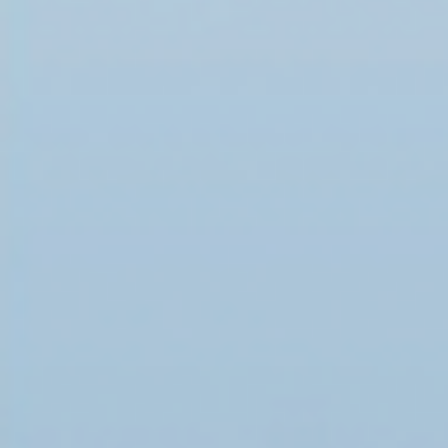
Четверг, 02 февраля 2023 14:39
Г.Б. Мирзоев выступил в Госдуме на заседании Ра
нормативно- правовому регулированию адаптаци
1 февраля в Госдуме ФС РФ состоялось зас
по нормативно- правовому регулированию со
адаптации и интеграции мигрантов, беженце
переселенцев, находящихся на территории 
при…
Подробнее ...
Понедельник, 30 января 2023 16:50
Г.Б. Мирзоев принял участие в церемонии брако
Почетного Председателя МСРС графа П.П. Шер
супруги Югетт
29 января 2023 года в Храме Знамения иконы
Шереметьевом дворе в Москве состоялось таин
Почетного Председателя Международного сов
соотечественников (МСРС), графа Петра Петр