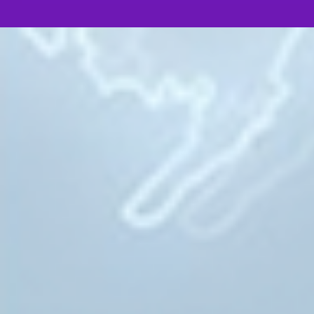
Понедельник, 13 февраля 2023 18:57
МСРС и МАРА приняли специальное Заявление в с
Латвии правозащитницы Татьяны Андриец
Международной ассоциации русскоязычных 
Международного совета российских соотече
связи с арестом в Латвии активистки Татьяны
специальное Заявление.
Понедельник, 06 февраля 2023 14:13
Полномочному представителю Гильдии российски
Международного совета российских соотечестве
ЛНР В. А. Коровникову вручена Всероссийская п
2022. Бойцы невидимого фронта»
2 февраля 2023 г. в «Особняке на Волхонке»
церемония вручения Всероссийской премии 
Бойцы невидимого фронта». В номинации «Т
справедливости» премию получил советник П
полномочный представитель ГРА…