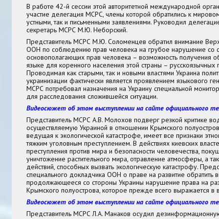
В работе 42-й сессии этой авторитетной международной орга
участие делегация МСРС, члены которой обратились к мировом
устными, так и письменными заявлениями. Руководил делегаци
секретарь МСРС М.Ю. Неборский.
Представитель МСРС М.Ю. Соломенцев обратил внимание Вер
ООН по соблюдению прав человека на грубое нарушение со 
основополагающих прав человека – возможность получения о
языке для коренного населения этой страны – русскоязычных 
Проводимая как старыми, так и новыми властями Украина полит
украинизации фактически является проявлением языкового ге
МСРС потребовал назначения на Украину специальной монито
для расследования сложившейся ситуации.
Видеосюжет об этом выступлении на сайте официального те
Представитель МСРС А.В. Молохов подверг резкой критике во
осуществляемую Украиной в отношении Крымского полуострова.
ведущая к экологической катастрофе, имеет все признаки этно
тяжким уголовным преступлением. В действиях киевских власте
преступления против мира и безопасности человечества, поку
уничтожение растительного мира, отравление атмосферы, а т
действий, способных вызвать экологическую катастрофу. Пред
специального докладчика ООН о праве на развитие обратить 
продолжающееся со стороны Украины нарушение права на ра
Крымского полуострова, которое прежде всего выражается в
Видеосюжет об этом выступлении на сайте официального те
Представитель МСРС Л.А. Манаков осудил дезинформационну