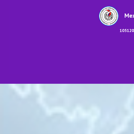
Меж
105120,