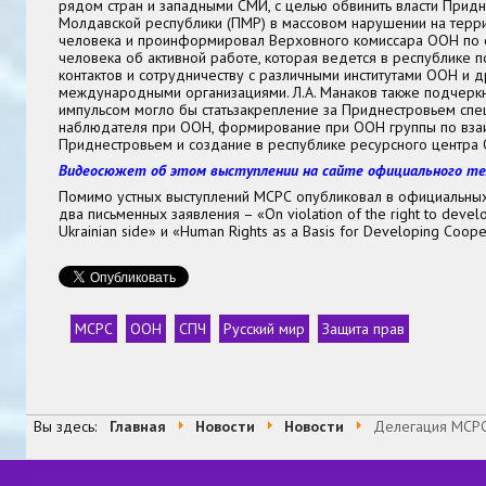
рядом стран и западными СМИ, с целью обвинить власти Прид
Молдавской республики (ПМР) в массовом нарушении на терр
человека и проинформировал Верховного комиссара ООН по
человека об активной работе, которая ведется в республике 
контактов и сотрудничеству с различными институтами ООН и 
международными организациями. Л.А. Манаков также подчерк
импульсом могло бы статьзакрепление за Приднестровьем спец
наблюдателя при ООН, формирование при ООН группы по вза
Приднестровьем и создание в республике ресурсного центра
Видеосюжет об этом выступлении на сайте официального те
Помимо устных выступлений МСРС опубликовал в официальны
два письменных заявления – «On violation of the right to deve
Ukrainian side» и «Human Rights as a Basis for Developing Coope
МСРС
ООН
СПЧ
Русский мир
Защита прав
Теги
Вы здесь:
Главная
Новости
Новости
Делегация МСРС 