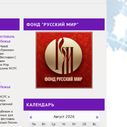
ФОНД "РУССКИЙ МИР"
естиваль
убежья
 Малой
«Лужники»
ная
Фестиваля.С
икам
ли Мэр
идиума МСРС
ь
убежья
 МСРС и
 при
КАЛЕНДАРЬ
ственной
рубежом и
анных дел
«
»
Август 2026
 фестиваль
сская Песня».
Пн
Вт
Ср
Чт
Пт
Сб
Вс