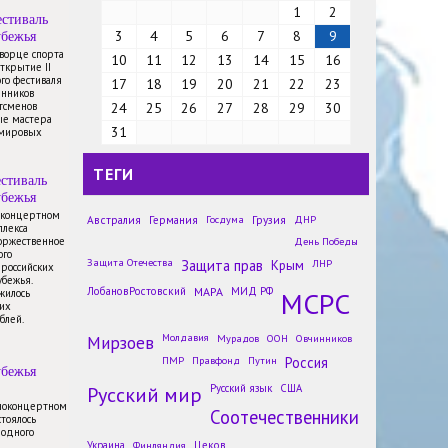
1
2
стиваль
убежья
3
4
5
6
7
8
9
Дворце спорта
10
11
12
13
14
15
16
открытие II
го фестиваля
17
18
19
20
21
22
23
енников
тсменов
24
25
26
27
28
29
30
ые мастера
31
 мировых
ТЕГИ
стиваль
убежья
в концертном
Австралия
Германия
Госдума
Грузия
ДНР
плекса
торжественное
День Победы
ого
Защита Отечества
Защита прав
Крым
ЛНР
 российских
Минюст США поддержал
убежья.
монастырь РПЦЗ в борьбе с
ЛобановРостовский
МАРА
МИД РФ
МСРС
жилось
ветропарком
их
блей.
Новости
Мирзоев
Молдавия
Мурадов
ООН
Овчинников
Хорватия отказалась выдать
ПМР
Правфонд
Путин
Россия
визы российским гимнасткам
убежья
для участия в чемпионате
Русский мир
Русский язык
США
Европы
иноконцертном
Соотечественники
Новости
стоялось
родного
На Украине снесли памятник
Украина
Финляндия
Цеков