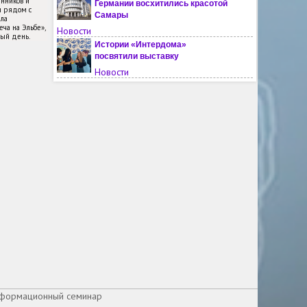
енников и
Германии восхитились красотой
и рядом с
Самары
ла
ча на Эльбе»,
Новости
ный день.
Истории «Интердома»
посвятили выставку
Новости
Юбилей Николая Миклухо-
Маклая отметили в России с
международным участием
Новости
Минюст США поддержал
монастырь РПЦЗ в борьбе с
ветропарком
Новости
Хорватия отказалась выдать
визы российским гимнасткам
для участия в чемпионате
Европы
Новости
На Украине снесли памятник
Герою СССР Василию Газину
Новости
информационный семинар
Китайских школьников