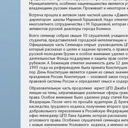
Муниципалитета, особенно нацменьшинства являются 
владеющими русским языком. Проживает и некоторое 
Встреча прошла в актовом зале частной школы «Давит
директором школы Мариной Горшковой. Надо отметить
многолетнего сотрудничества с М. Горшковой, которая
активистов русской диаспоры города Болниси.
Всего семинар собрал свыше 30 слушателей, учащихся 
студентов, представителей городской интеллигенции и 
Официальную часть Семинара открыл руководитель Ц
который рассказал о целях и задачах проекта, о прав
русской молодежи Грузии и особое внимание уделил 
деятельностью Фонда поддержки и защиты прав сооте
рубежом. А. Беженцев отметил значимость даты 12 дек
1993 года на референдуме была принята Конституция 
пор День Конституции является одним из самых значи
праздников России. Конституция — основной закон гос
правовой системы России и определяет смысл и содер
Образовательную часть продолжил юрист ЦПЗ Джаба Б
лекции на темы, затрагивающие различные сферы граж
права. Особое внимание было уделено ряду статей Кон
Федерации. После чего по просьбе аудитории Д. Брег
наследства, трудового кодекса, получению второго г
добровольного переселения в Российскую Федерацию
офис-менеджер ЦПЗ Лана Адамян, которая рассказала
уголовного права. Особенно слушателей семинара инт
с новые изменениями Уголовного кодекса, а именно 