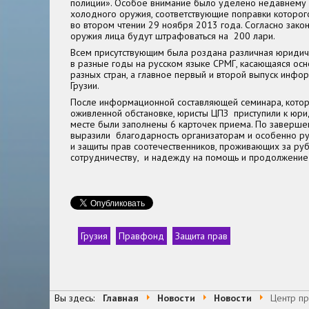
полиции». Особое внимание было уделено недавнему
холодного оружия, соответствующие поправки которо
во втором чтении 29 ноября 2013 года. Согласно зако
оружия лица будут штрафоваться на 200 лари.
Всем присутствующим была роздана различная юридич
в разные годы на русском языке СРМГ, касающаяся ос
разных стран, а главное первый и второй выпуск инф
Грузии.
После информационной составляющей семинара, котор
оживленной обстановке, юристы ЦПЗ приступили к юрид
месте были заполнены 6 карточек приема. По заверше
выразили благодарность организаторам и особенно 
и защиты прав соотечественников, проживающих за руб
сотрудничеству, и надежду на помощь и продолжение
Грузия
Правфонд
Защита прав
Теги
Вы здесь:
Главная
Новости
Новости
Центр пр