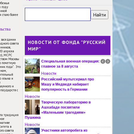
Герою СССР Василию Газину
убежья
м году
Новости
ликой
 стало более
Китайских школьников
познакомили в РУДН с русским
языком и культурой
льства
Новости
На Маврикии прошёл
м заседании
НОВОСТИ ОТ ФОНДА "РУССКИЙ
дного совета
фестиваль российского кино
нников,
МИР"
«Время наших героев»
-20 апреля
Новости
пр), МСРС
ьством Москвы
Специальная военная операция:
ю почетную
главное за 8 августа
ник года". Это
янам,
Новости
ительный
о языка и
Российский мультсериал про
в
Машу и Медведя набирает
научного и
популярность в Германии
государств с
Новости
Творческую лабораторию в
Ашхабаде посвятили
«Маленьким трагедиям»
эта традиция
Пушкина
ное
иативе
Новости
ситета в
го совета
Участники автопробега из