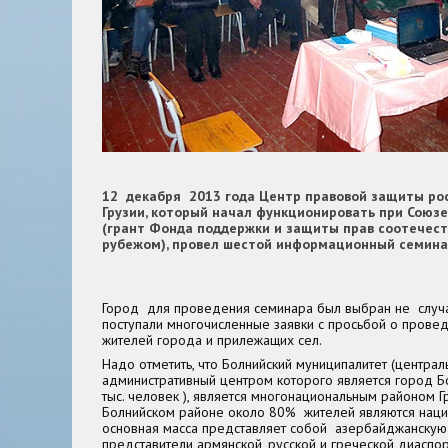
12 декабря 2013 года Центр правовой защиты ро
Грузии, который начал функционировать при Союзе
(грант Фонда поддержки и защиты прав соотечес
рубежом), провел шестой информационный семинар
Город для проведения семинара был выбран не случа
поступали многочисленные заявки с просьбой о провед
жителей города и прилежащих сел.
Надо отметить, что Болнийский муниципалитет (централь
административный центром которого является город Б
тыс. человек ), является многонациональным районом 
Болнийском районе около 80% жителей являются наци
основная масса представляет собой азербайджанскую 
представители армянской, русской и греческой диаспо