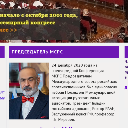
ПРЕДСЕДАТЕЛЬ МСРС
Ч
24 декабря 2020 года на
о
внеочередной Конференция
п
МСРС Председателем
в
Международного совета российских
соотечественников был единогласно
Д
избран Президент Международной
СРС
ассоциации русскоязычных
тев
адвокатов, Президент Гильдии
российских адвокатов, Ректор РААН,
Заслуженный юрист РФ, профессор
Г.Б. Мирзоев.