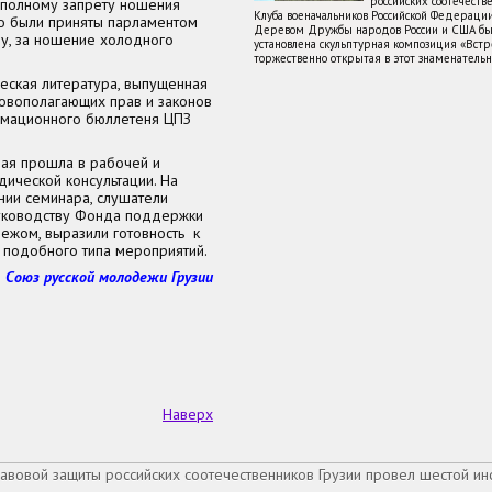
российских соотечеств
 полному запрету ношения
Клуба военачальников Российской Федераци
го были приняты парламентом
Деревом Дружбы народов России и США бы
ну, за ношение холодного
установлена скульптурная композиция «Встре
торжественно открытая в этот знаменатель
еская литература, выпущенная
новополагающих прав и законов
ормационного бюллетеня ЦПЗ
ая прошла в рабочей и
ической консультации. На
нии семинара, слушатели
руководству Фонда поддержки
ежом, выразили готовность к
 подобного типа мероприятий.
Союз русской молодежи Грузии
Наверх
авовой защиты российских соотечественников Грузии провел шестой 