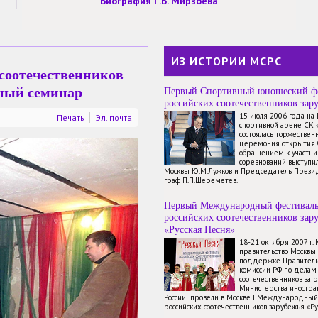
Биография Г.Б. Мирзоева
ИЗ ИСТОРИИ МСРС
соотечественников
ный семинар
Первый Спортивный юношеский ф
российских соотечественников зар
15 июля 2006 года на
Печать
Эл. почта
спортивной арене СК 
состоялась торжествен
церемония открытия 
обращением к участн
соревнований выступи
Москвы Ю.М.Лужков и Председатель През
граф П.П.Шереметев.
Первый Международный фестивал
российских соотечественников зар
«Русская Песня»
18-21 октября 2007 г.
правительство Москвы
поддержке Правитель
комиссии РФ по делам
соотечественников за 
Министерства иностр
России провели в Москве I Международный
российских соотечественников зарубежья «Ру