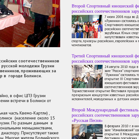
Второй Спортивный юношеский фе
российских соотечественников зар
7 июля 2008 года во 
«Лужники» состоялось 
Спортивного юношеско
российских соотечеств
зарубежья. Юных спор
напутствовали известн
спорта, призеры российских, европейских и
чемпионатов.
Третий Спортивный юношеский фе
ссийских соотечественников
российских соотечественников зар
 русской молодежи Грузии
24 августа 2010 года 
твенников, проживающих за
зале "Россия" спортком
"Лужники" состоялось 
 в городе Болниси.
открытие III Спортивн
юношеского фестиваля
соотечественников зар
Торжественное открытие Фестиваля продол
йно, в офис ЦПЗ Грузии
прекрасным концертом известных российск
исполнителей, молодежных и детских ансам
ении встречи в Болниси от
Второй Международный фестиваль
ная часть Квемо-Картли) ,
российских соотечественников зар
олниси (население около 15
«Русская Песня»
Грузии. По разным данным в
8 февраля 2010 г. в к
ональными меньшинствами,
зале "Измайловский" со
диаспору. Присутствуют также
открытие II Междуна
ры. Многие жители Болнийского
фестиваля российских