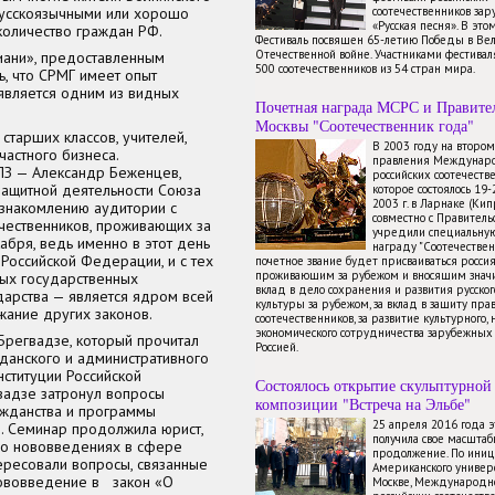
русскоязычными или хорошо
соотечественников зар
«Русская песня». В это
количество граждан РФ.
Фестиваль посвящен 65-летию Победы в Ве
Отечественной войне. Участниками фестиваля
иани», предоставленным
500 соотечественников из 54 стран мира.
, что СРМГ имеет опыт
 является одним из видных
Почетная награда МСРС и Правите
Москвы "Соотечественник года"
старших классов, учителей,
В 2003 году на второ
частного бизнеса.
правления Междунаро
ПЗ — Александр Беженцев,
российских соотечестве
озащитной деятельности Союза
которое состоялось 19
2003 г. в Ларнаке (Ки
ознакомлению аудитории с
совместно с Правител
чественников, проживающих за
учредили специальну
абря, ведь именно в этот день
награду "Соотечествен
Российской Федерации, и с тех
почетное звание будет присваиваться росси
проживающим за рубежом и вносящим знач
мых государственных
вклад в дело сохранения и развития русског
ударства — является ядром всей
культуры за рубежом, за вклад в защиту пра
жание других законов.
соотечественников, за развитие культурного, 
экономического сотрудничества зарубежных 
регвадзе, который прочитал
Россией.
данского и административного
ституции Российской
Состоялось открытие скульптурной
вадзе затронул вопросы
композиции "Встреча на Эльбе"
ражданства и программы
25 апреля 2016 года 
. Семинар продолжила юрист,
получила свое масштаб
 о нововведениях в сфере
продолжение. По иниц
ересовали вопросы, связанные
Американского универ
нововведение в закон «О
Москве, Международно