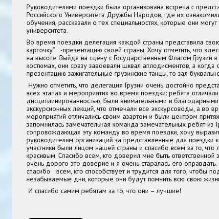
Руководителями поездки была организована встреча с предст
Российского Университета Дружбы Народов, где их ознакомил
обучения, рассказали о тех специальностях, которые они могут 
университета.
Во время поездки делегация каждой страны представила свою
карточку” -презентацию своей страны. Хочу отметить, что зде
на высоте. Выйдя на сцену с Государственным Флагом Грузии 
костюмах, они сразу завоевали шквал аплодисментов, а когда 
презентацию зажигательные грузинские танцы, то зал буквально
Нужно отметить, что делегация Грузии очень достойно предст
всех этапах и мероприятих во время поездки: ребята отличали
дисциплинированностью, были внимательными и благодарными
экскурсионных лекций, что отмечали все экскурсоводы, а во в
мероприятий отличались своим азартом и были центром притя
запомнилась замечательная команда замечательных ребят из Гр
сопровождающая эту команду во время поездки, хочу выразит
руководителям организаций за представленные для поездки к
участники были лицом нашей страны и спасибо всем за то, что
красивым. Спасибо всем, кто доверил мне быть ответственной з
очень дорого это доверие и я очень старалась его оправдать
спасибо всем, кто способствует и трудится для того, чтобы п
незабываемые дни, которые они будут помнить всю свою жизн
И спасибо самим ребятам за то, что они – лучшие!