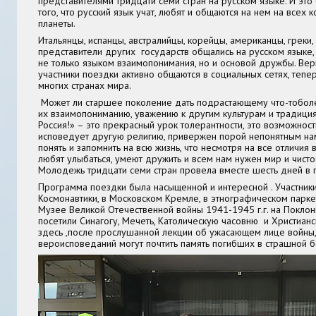
представителями тридцати семи стран на русском языке. И э
того, что русский язык учат, любят и общаются на нем на всех 
планеты.
Итальянцы, испанцы, австралийцы, корейцы, американцы, греки,
представители других государств общались на русском языке, 
не только языком взаимопонимания, но и основой дружбы. Вер
участники поездки активно общаются в социальных сетях, тепер
многих странах мира.
Может ли старшее поколение дать подрастающему что-тоболе
их взаимопониманию, уважению к другим культурам и традици
Россия!» – это прекрасный урок толерантности, это возможность
исповедует другую религию, привержен порой непонятным нам
понять и запомнить на всю жизнь, что несмотря на все отличия
любят улыбаться, умеют дружить и всем нам нужен мир и чисто
Молодежь тридцати семи стран провела вместе шесть дней в 
Программа поездки была насыщенной и интересной . Участник
Космонавтики, в Московском Кремле, в этнографическом парке-
Музее Великой Отечественной войны 1941-1945 г.г. на Поклон
посетили Синагогу, Мечеть, Католическую часовню и Христиан
здесь ,после прослушанной лекции об ужасающем лице войны,
вероисповеданий могут почтить память погибших в страшной б