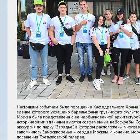
Настоящим событием было посещение Кафедрального Храма Х
здание которого украшено барельефами грузинского скульпто
Москва была представлена с ее необыкновенной архитектурой
историческими зданиями высятся современные небоскребы. С
экскурсия по парку “Зарядье”, в котором расположены многов
запомнилось Замоскворечье – сердце Москвы. И,конечно, мор
посещения Третьяковской галереи.