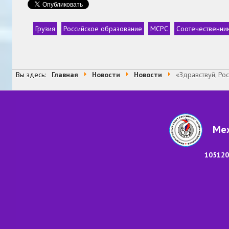
Грузия
Российское образование
МСРС
Соотечественни
Теги
Вы здесь:
Главная
Новости
Новости
«Здравствуй, Рос
Меж
105120,