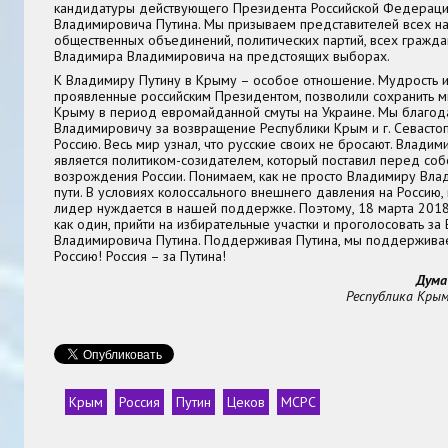
кандидатуры действующего Президента Российской Федерац
Владимировича Путина. Мы призываем представителей всех н
общественных объединений, политических партий, всех гражд
Владимира Владимировича на предстоящих выборах.
К Владимиру Путину в Крыму – особое отношение. Мудрость и 
проявленные российским Президентом, позволили сохранить ми
Крыму в период евромайданной смуты на Украине. Мы благо
Владимировичу за возвращение Республики Крым и г. Севастоп
Россию. Весь мир узнал, что русские своих не бросают. Влади
является политиком-созидателем, который поставил перед соб
возрождения России. Понимаем, как не просто Владимиру Вла
пути. В условиях колоссального внешнего давления на Россию
лидер нуждается в нашей поддержке. Поэтому, 18 марта 2018
как один, прийти на избирательные участки и проголосовать з
Владимировича Путина. Поддерживая Путина, мы поддерживае
Россию! Россия – за Путина!
Дума
Республика Крым
Крым
Россия
Путин
Цеков
МСРС
Теги