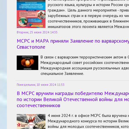
русского языка, культуры и истории России с
граждан». Цель данного мероприятия - при
зарубежных стран и в первую очередь из чи
соотечественников, проживающих в ближнем
инициаторов этого проекта является Между
педагогическое общество в поддержку русск
Вторник, 25 июня 2024 14:35
рабочий секретариат, а также Факультет рег
МСРС и МАРА приняли Заявление по варварскому
этнокультурного образования Института социально-rуманитар
Севастополе
МПГУ).
В связи с варварским террористическим актом в
Международный совет российских соотечествен
Международная ассоциация русскоязычных адво
специальное Заявление.
Понедельник, 10 июня 2024 11:53
В МСРС вручили награды победителю Междунар
по истории Великой Отечественной войны для 
соотечественников
4 июня 2024 г. в офисе МСРС была вручена
Международного конкурса по истории Велик
войны для молодых соотечественников, кот