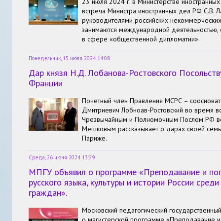
23 июля 2024 г. в Министерстве иностранны
встреча Министра иностранных дел РФ С.В. Л
руководителями российских некоммерческих
занимаются международной деятельностью, 
в сфере «общественной дипломатии».
Понедельник, 15 июля 2024 14:08
Дар князя Н.Д. Лобанова-Ростовского Посольств
Франции
Почетный член Правления МСРС – соосноват
Дмитриевич Лобноав-Ростовский во время вс
Чрезвычайным и Полномочным Послом РФ во
Мешковым рассказывает о дарах своей семьи
Париже.
Среда, 26 июня 2024 13:29
МПГУ объявил о программе «Преподавание и по
русского языка, культуры и истории России сред
граждан».
Московский педагогический государственный
о магистерской программе «Преподавание и