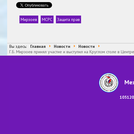
Мирзоев
МСРС
Защита прав
Теги
Вы здесь:
Главная
Новости
Новости
Г.Б. Мирзоев принял участие и выступил на Круглом столе в Цен
Меж
105120,