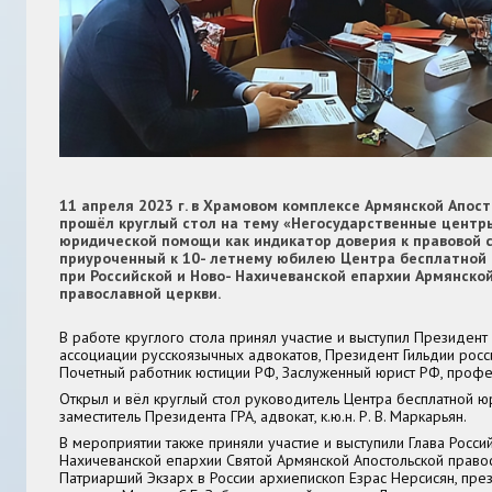
11 апреля 2023 г. в Храмовом комплексе Армянской Апос
прошёл круглый стол на тему «Негосударственные центр
юридической помощи как индикатор доверия к правовой с
приуроченный к 10- летнему юбилею Центра бесплатной
при Российской и Ново- Нахичеванской епархии Армянско
православной церкви.
В работе круглого стола принял участие и выступил Президе
ассоциации русскоязычных адвокатов, Президент Гильдии росси
Почетный работник юстиции РФ, Заслуженный юрист РФ, проф
Открыл и вёл круглый стол руководитель Центра бесплатной 
заместитель Президента ГРА, адвокат, к.ю.н.
Р. В. Маркарьян.
В мероприятии также приняли участие и выступили Глава Росси
Нахичеванской епархии Святой Армянской Апостольской право
Патриарший Экзарх в России архиепископ
Езрас Нерсисян
, пре