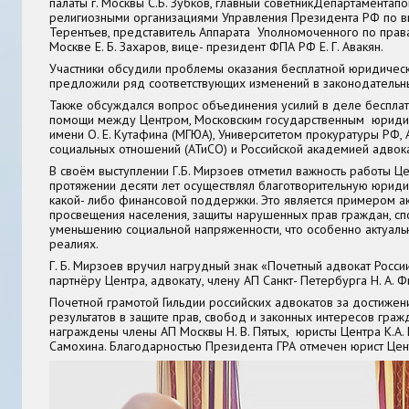
палаты г. Москвы
С.Б. Зубков,
главный
советник
Департамента
по
религиозными организациями Управления Президента РФ по в
Терентьев,
представитель Аппарата Уполномоченного по прав
Москве
Е. Б. Захаров
, вице- президент ФПА РФ
Е. Г. Авакян.
Участники обсудили проблемы оказания бесплатной юридичес
предложили ряд соответствующих изменений в законодательн
Также обсуждался вопрос объединения усилий в деле беспла
помощи между Центром, Московским государственным юриди
имени О. Е. Кутафина (МГЮА), Университетом прокуратуры РФ,
социальных отношений (АТиСО) и Российской академией адвока
В своём выступлении Г.Б. Мирзоев отметил важность работы Це
протяжении десяти лет осуществлял благотворительную юриди
какой- либо финансовой поддержки. Это является примером а
просвещения населения, защиты нарушенных прав граждан, сп
уменьшению социальной напряженности, что особенно актуаль
реалиях.
Г. Б. Мирзоев вручил нагрудный знак «Почетный адвокат Росси
партнёру Центра, адвокату, члену АП Санкт- Петербурга
Н. А. 
Почетной грамотой Гильдии российских адвокатов за достиже
результатов в защите прав, свобод и законных интересов гра
награждены члены АП Москвы
Н. В. Пятых
, юристы Центра
К.А.
Самохина.
Благодарностью Президента ГРА отмечен юрист Це