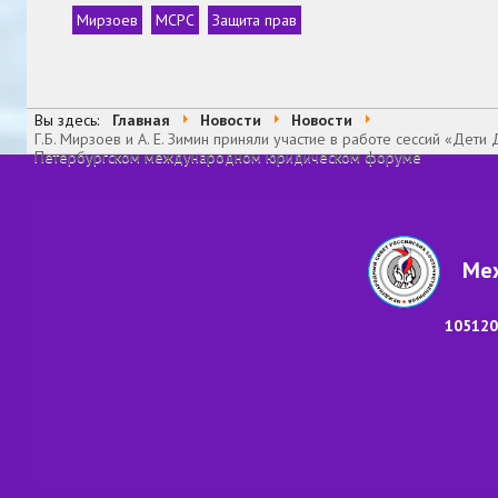
Мирзоев
МСРС
Защита прав
Теги
Вы здесь:
Главная
Новости
Новости
Г.Б. Мирзоев и А. Е. Зимин приняли участие в работе сессий «Дет
Петербургском международном юридическом форуме
Меж
105120,