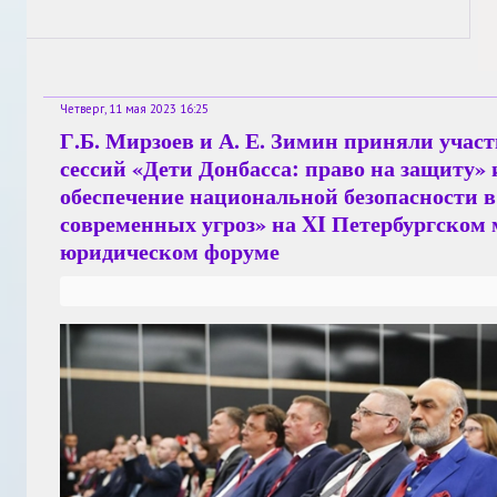
Четверг, 11 мая 2023 16:25
Г.Б. Мирзоев и А. Е. Зимин приняли участ
сессий «Дети Донбасса: право на защиту»
обеспечение национальной безопасности в
современных угроз» на XI Петербургском
юридическом форуме