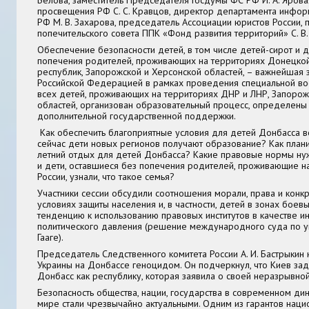
Белова
, заместитель Председателя Госдумы ФС РФ
И. А. Ярова
просвещения РФ
С. С. Кравцов
, директор департамента инфо
РФ
М. В. Захарова
, председатель Ассоциации юристов России,
попечительского совета ППК «Фонд развития территорий»
С. В
Обеспечение безопасности детей, в том числе детей-сирот и д
попечения родителей, проживающих на территориях Донецкой
республик, Запорожской и Херсонской областей, – важнейшая 
Российской Федерацией в рамках проведения специальной во
всех детей, проживающих на территориях ДНР и ЛНР, Запорож
областей, организован образовательный процесс, определен
дополнительной государственной поддержки.
Как обеспечить благоприятные условия для детей Донбасса 
сейчас дети новых регионов получают образование? Как плани
летний отдых для детей Донбасса? Какие правовые нормы нуж
и дети, оставшиеся без попечения родителей, проживающие н
России, узнали, что такое семья?
Участники сессии обсудили соотношения морали, права и конк
условиях защиты населения и, в частности, детей в зонах боевы
тенденцию к использованию правовых институтов в качестве и
политического давления (решение международного суда по 
Гааге).
Председатель Следственного комитета России А. И. Бастрыкин 
Украины на Донбассе геноцидом. Он подчеркнул, что Киев за
Донбасс как республику, которая заявила о своей неразрывной 
Безопасность общества, нации, государства в современном д
мире стали чрезвычайно актуальными. Одним из гарантов наци