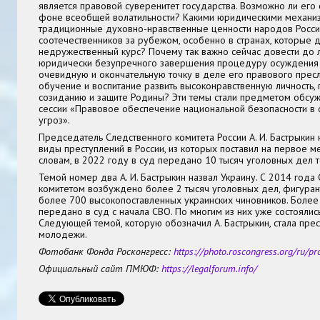
является правовой суверенитет государства. Возможно ли его 
фоне всеобщей волатильности? Какими юридическими механи
традиционные духовно-нравственные ценности народов России
соотечественников за рубежом, особенно в странах, которые
недружественный курс? Почему так важно сейчас довести до 
юридически безупречного завершения процедуру осуждения н
очевидную и окончательную точку в деле его правового прес
обучение и воспитание развить высоконравственную личность,
созиданию и защите Родины? Эти темы стали предметом обсуж
сессии «Правовое обеспечение национальной безопасности в
угроз».
Председатель Следственного комитета России А. И. Бастрыкин
виды преступлений в России, из которых поставил на первое м
словам, в 2022 году в суд передано 10 тысяч уголовных дел т
Темой номер два А. И. Бастрыкин назвал Украину. С 2014 год
комитетом возбуждено более 2 тысяч уголовных дел, фигуран
более 700 высокопоставленных украинских чиновников. Более
передано в суд с начала СВО. По многим из них уже состоялис
Следующей темой, которую обозначил А. Бастрыкин, стала прес
молодежи.
Фотобанк Фонда Росконгресс:
https://photo.roscongress.org/ru/pr
Официальный сайт ПМЮФ:
https://legalforum.info/