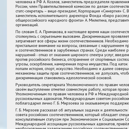
человека в РФ
А. Козлов
, заместитель председателя правлени
России, член Правительственной комиссии по делам соотечест
статс-секретарь – вице-президент, Корпорация «Синергия»
С. 
заместитель исполнительного директора Фонда «Бюро рассле
общероссийского народного фронта»
А. Милютина,
представит
организаций.
По словам Е. А. Примакова, в настоящее время наши соотечес
столкнулись с серьезными вызовами. Дискриминация проявляет
затрагивает все сферы жизни соотечественников. Необходимо
пристальное внимание на вопросы, связанные с нарушением п
и соотечественников в зарубежных странах. Среди наиболее 
нарушений - отказ от оказания широкого спектра услуг, введе
против российского бизнеса, отстранение от спортивных состяз
угрозы, оскорбления, намеренная порча имущества. Под каток
попали история, спорт, искусство. Необходимо и далее совер
механизмы защиты прав соотечественников, не допускать, чтоб
дискриминация становились идеологической основой.
Руководитель секретариата Уполномоченного по правам чело
своём выступлении отметил совместную работу, которая прово
Уполномоченным по правам человека в РФ и Международной
русскоязычных адвокатов, Международным советом российски
поблагодарил лично Г. Б. Мирзоева за оказываемую поддержк
Г. Б. Мирзоев рассказал об актуальных задачах и деятельности
совета российских соотечественников, который обладает спец
консультативным статусом при Экономическом и Социальном С
Международной ассоциации русскоязычных адвокатов, привё
необоснованным задержанием российских соотечественников 