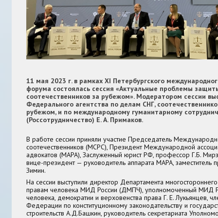
11 мая 2023 г. в рамках XI Петербургского международно
форума состоялась сессия «Актуальные проблемы защит
соотечественников за рубежом». Модератором сессии в
Федерального агентства по делам СНГ, соотечественнико
рубежом, и по международному гуманитарному сотрудни
(Россотрудничество)
Е. А. Примаков
.
В работе сессии приняли участие Председатель Международно
соотечественников (МСРС), Президент Международной ассоци
адвокатов (МАРА), Заслуженный юрист РФ, профессор
Г.Б. Мир
вице-президент — руководитель аппарата МАРА, заместитель 
Зимин
.
На сессии выступили директор Департамента многостороннего
правам человека МИД России (ДМПЧ), уполномоченный МИД
человека, демократии и верховенства права
Г. Е. Лукьянцев,
чл
Федерации по конституционному законодательству и государ
строительств
А.Д.
Башкин,
руководитель секретариата Уполном