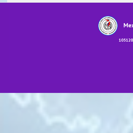
Меж
105120,