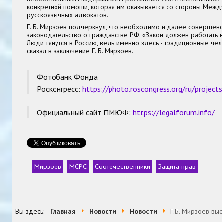
конкретной помощи, которая им оказывается со стороны Меж
русскоязычных адвокатов.
Г. Б. Мирзоев подчеркнул, что необходимо и далее совершенс
законодательство о гражданстве РФ. «Закон должен работать 
Люди тянутся в Россию, ведь именно здесь - традиционные чел
сказал в заключение Г. Б. Мирзоев.
Фотобанк Фонда
Росконгресс:
https://photo.roscongress.org/ru/project
Официальный сайт ПМЮФ:
https://legalforum.info/
Мирзоев
МСРС
Соотечественники
Защита прав
Теги
Вы здесь:
Главная
Новости
Новости
Г.Б. Мирзоев вы