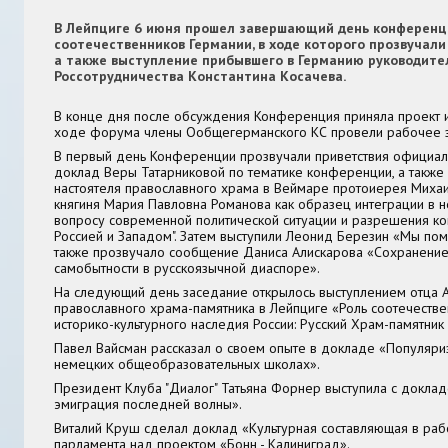
В Лейпциге 6 июня прошел завершающий день конференц
соотечественников Германии, в ходе которого прозвучали
а также выступление прибывшего в Германию руководите
Россотрудничества Константина Косачева.
В конце дня после обсуждения Конференция приняла проект и
ходе форума члены Ообщегерманского КС провели рабочее 
В первый день Конференции прозвучали приветствия официаль
доклад Веры Татарниковой по тематике конференции, а также
настоятеля православного храма в Веймаре протоиерея Михаи
княгиня Мария Павловна Романова как образец интеграции в н
вопросу современной политической ситуации и разрешения к
Россией и Западом". Затем выступили Леонид Березин «Мы помн
также прозвучало сообщение Даниса Алискарова «Сохранение 
самобытности в русскоязычной диаспоре».
На следующий день заседание открылось выступлением отца А
православного храма-памятника в Лейпциге «Роль соотечестве
историко-культурного наследия России: Русский Храм-памятник
Павел Вайсман рассказал о своем опыте в докладе «Популяриз
немецких общеобразовательных школах».
Президент Клуба "Диалог" Татьяна Форнер выступила с доклад
эмиграция последней волны».
Виталий Круш сделал доклад «Культурная составляющая в ра
парламента над проектом «Бонн - Калиниград».