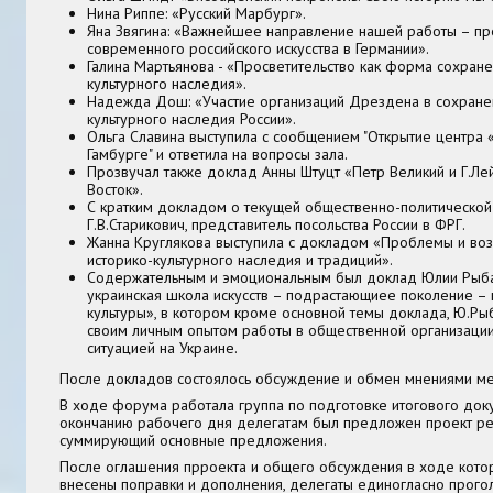
Нина Риппе: «Русский Марбург».
Яна Звягина: «Важнейшее направление нашей работы – пр
современного российского искусства в Германии».
Галина Мартьянова - «Просветительство как форма сохране
культурного наследия».
Надежда Дош: «Участие организаций Дрездена в сохране
культурного наследия России».
Ольга Славина выступила с сообщением "Открытие центра 
Гамбурге" и ответила на вопросы зала.
Прозвучал также доклад Анны Штуцт «Петр Великий и Г.Лей
Восток».
С кратким докладом о текущей общественно-политической 
Г.В.Старикович, представитель посольства России в ФРГ.
Жанна Круглякова выступила с докладом «Проблемы и во
историко-культурного наследия и традиций».
Содержательным и эмоциональным был доклад Юлии Рыба
украинская школа искусств – подрастающиее поколение – 
культуры», в котором кроме основной темы доклада, Ю.Ры
своим личным опытом работы в общественной организации,
ситуацией на Украине.
После докладов состоялось обсуждение и обмен мнениями м
В ходе форума работала группа по подготовке итогового док
окончанию рабочего дня делегатам был предложен проект ре
суммирующий основные предложения.
После оглашения прроекта и общего обсуждения в ходе кото
внесены поправки и дополнения, делегаты единогласно прого