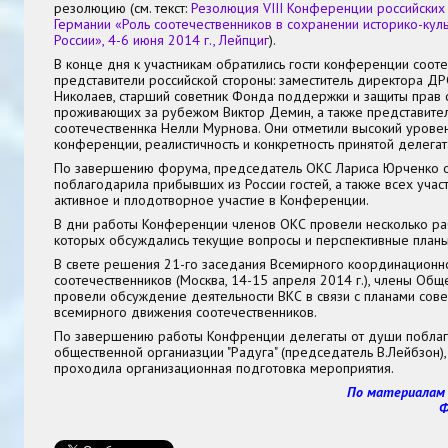
резолюцию (см. текст:
Резолюция VIII Конференции российских
Германии «Роль соотечественников в сохранении историко-кул
России», 4-6 июня 2014 г., Лейпциг
).
В конце дня к участникам обратились гости конференции сооте
представители российской стороны: заместитель директора Д
Николаев, старший советник Фонда поддержки и защиты прав 
проживающих за рубежом Виктор Демин, а также представите
соотечественнка Нелли Мурнова. Они отметили высокий уров
конференции, реалистичность и конкретность принятой делега
По завершению форума, председатель ОКС Лариса Юрченко о
поблагодарила прибывших из России гостей, а также всех участ
активное и плодотворное участие в Конференции.
В дни работы Конференции членов ОКС провели несколько ра
которых обсуждались текущие вопросы и перспективные планы
В свете решения 21-го заседания Всемирного координационно
соотечественников (Москва, 14-15 апреля 2014 г.), члены Об
провели обсуждение деятельности ВКС в связи с планами сов
всемирного движения соотечественников.
По завершению работы Конфренции делегаты от души поблаг
общественной органиазции "Радуга" (председатель В.Лейбзон),
проходила организационная подготовка мероприятия.
По материалам 
Ф