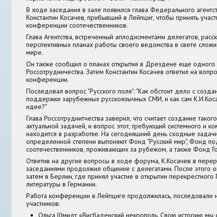
В ходе заседания в зале появился глава Федерального агентс
Константин Косачев, прибывший в Лейпциг, чтобы принять уча
конференции соотечественников.
Глава Агентства, встреченный аплодисментами делегатов, расск
перспективных планах работы своего ведомства в свете сложи
мире.
Он также сообщил о планах открытия в Дрездене еще одного 
Россотрудничества. Затем Константин Косачев ответил на вопр
конференции.
Последовал вопрос "Русского поля": "Как обстоит дело с созд
поддержки зарубежных русскоязычных СМИ, и как сам К.И.Коса
идее?"
Глава Россотруднитчества заверил, что считает создание тако
актуальной задачей, и вопрос этот, требующий системного и к
находится в разработке. На сегодняшний день сходные задач
определенной степени выпоняют Фонд "Русский мир", Фонд по
соотечественников, проживающих за рубежом, а также Фонд Го
Ответив на другие вопросы в ходе форума, К.Косачев в пер
заседаниями продолжил общение с делегатами. После этого о
затем в Берлин, где принял участие в открытии перекрестного 
литературы в Германии.
Работа конференции в Лейпциге продолжилась, последовали
участников:
Ольга Шмидт «Висбаденский некрополь. Свою историю мы 