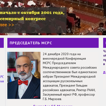
ПРЕДСЕДАТЕЛЬ МСРС
Ч
24 декабря 2020 года на
о
внеочередной Конференция
п
МСРС Председателем
в
Международного совета российских
соотечественников был единогласно
Д
избран Президент Международной
СРС
ассоциации русскоязычных
тев
адвокатов, Президент Гильдии
российских адвокатов, Ректор РААН,
Заслуженный юрист РФ, профессор
Г.Б. Мирзоев.