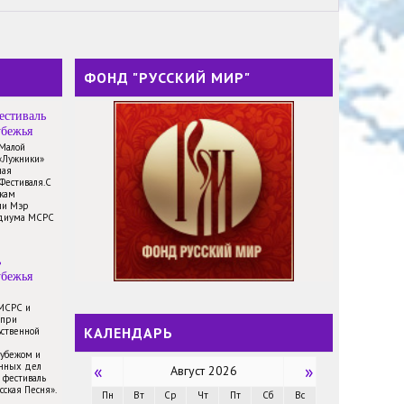
ФОНД "РУССКИЙ МИР"
естиваль
убежья
 Малой
«Лужники»
ная
Фестиваля.С
икам
ли Мэр
идиума МСРС
ь
убежья
 МСРС и
 при
КАЛЕНДАРЬ
ственной
рубежом и
анных дел
«
»
Август 2026
 фестиваль
сская Песня».
Пн
Вт
Ср
Чт
Пт
Сб
Вс