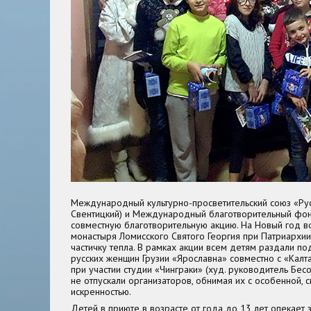
Международный культурно-просветительский союз «Русс
Свентицкий) и Международный благотворительный фон
совместную благотворительную акцию. На Новый год в
монастыря Ломисского Святого Георгия при Патриархии
частичку тепла. В рамках акции всем детям раздали по
русских женщин Грузии «Ярославна» совместно с «Калт
при участии студии «Чинграки» (худ. руководитель Бес
не отпускали организаторов, обнимая их с особенной, 
искренностью.
Детей в приюте в возрасте от года до 13 лет опекает