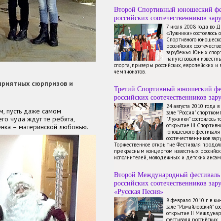
Второй Спортивный юношеский фе
российских соотечественников зар
7 июля 2008 года во 
«Лужники» состоялось 
Спортивного юношеско
российских соотечеств
зарубежья. Юных спор
напутствовали известн
спорта, призеры российских, европейских и
чемпионатов.
 приятных сюрпризов и
Третий Спортивный юношеский фе
российских соотечественников зар
24 августа 2010 года 
м, пусть даже самом
зале "Россия" спортком
го чуда ждут те ребята,
"Лужники" состоялось 
открытие III Спортивн
нка – материнской любовью.
юношеского фестиваля
соотечественников зар
Торжественное открытие Фестиваля продол
прекрасным концертом известных российск
исполнителей, молодежных и детских ансам
Второй Международный фестиваль
российских соотечественников зар
«Русская Песня»
8 февраля 2010 г. в к
зале "Измайловский" со
открытие II Междуна
фестиваля российских