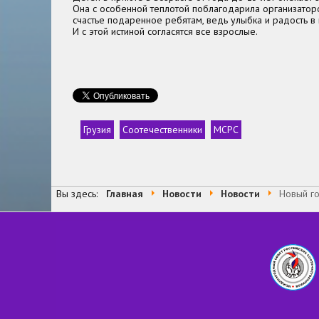
Она с особенной теплотой поблагодарила организатор
счастье подаренное ребятам, ведь улыбка и радость в 
И с этой истиной согласятся все взрослые.
Грузия
Соотечественники
МСРС
Теги
Вы здесь:
Главная
Новости
Новости
Новый го