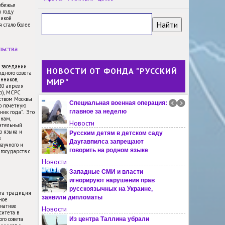
убежья
В финском Турку ждут решения
м году
властей по поводу открытия
ликой
 стало более
русскоязычной школы
Новости
льства
Заявки на участие в
Евразийской школе
Университета Лобачевского
м заседании
НОВОСТИ ОТ ФОНДА "РУССКИЙ
дного совета
поступили из Алжира, Ирана и других
нников,
МИР"
стран
-20 апреля
Новости
пр), МСРС
ьством Москвы
Специальная военная операция:
ю почетную
главное за неделю
ник года". Это
янам,
Новости
ительный
о языка и
Русским детям в детском саду
в
Даугавпилса запрещают
научного и
говорить на родном языке
государств с
Новости
Западные СМИ и власти
игнорируют нарушения прав
русскоязычных на Украине,
эта традиция
заявили дипломаты
ное
иативе
Новости
ситета в
го совета
Из центра Таллина убрали