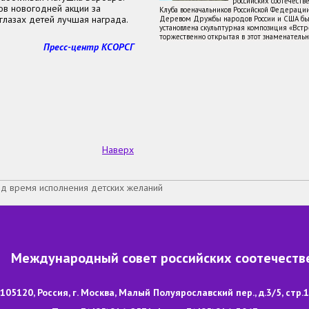
российских соотечеств
ов новогодней акции за
Клуба военачальников Российской Федераци
глазах детей лучшая награда.
Деревом Дружбы народов России и США бы
установлена скульптурная композиция «Встре
торжественно открытая в этот знаменатель
Пресс-центр КСОРСГ
Наверх
д время исполнения детских желаний
Международный совет российских соотечеств
105120, Россия, г. Москва, Малый Полуярославский пер., д.3/5, стр.1