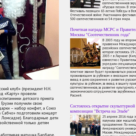
соотечественников зар
«Русская песня». В это
Фестиваль посвящен 65-летию Победы в Ве
Отечественной войне. Участниками фестиваля
500 соотечественников из 54 стран мира.
Почетная награда МСРС и Правите
Москвы "Соотечественник года"
В 2003 году на второ
правления Междунаро
российских соотечестве
которое состоялось 19
2003 г. в Ларнаке (Ки
совместно с Правител
учредили специальну
награду "Соотечествен
почетное звание будет присваиваться росси
проживающим за рубежом и вносящим знач
вклад в дело сохранения и развития русског
культуры за рубежом, за вклад в защиту пра
соотечественников, за развитие культурного, 
кий клуб» (президент Н.Н.
экономического сотрудничества зарубежных 
д «Карту» провели
Россией.
оспитанники детского приюта
 Грузии получили свою
Состоялось открытие скульптурной
дарки – набор конфет, а Союз
композиции "Встреча на Эльбе"
а Сабчо» подготовили концерт
25 апреля 2016 года 
о Ломсадзе). Благодарные дети
получила свое масштаб
свойственной только детям
продолжение. По иниц
Американского универ
Москве, Международно
 заботливая матушка Барбаре.