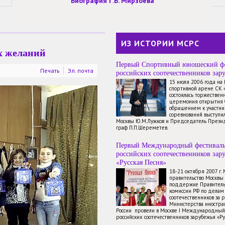
Биография Г.Б. Мирзоева
ИЗ ИСТОРИИ МСРС
х желаний
Первый Спортивный юношеский ф
Печать
Эл. почта
российских соотечественников зар
15 июля 2006 года на
спортивной арене СК 
состоялась торжествен
церемония открытия 
обращением к участн
соревнований выступи
Москвы Ю.М.Лужков и Председатель През
граф П.П.Шереметев.
Первый Международный фестивал
российских соотечественников зар
«Русская Песня»
18-21 октября 2007 г.
правительство Москвы
поддержке Правитель
комиссии РФ по делам
соотечественников за 
Министерства иностр
России провели в Москве I Международный
российских соотечественников зарубежья «Ру