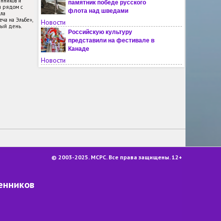
енников и
памятник победе русского
и рядом с
флота над шведами
ла
ча на Эльбе»,
Новости
ный день.
Российскую культуру
представили на фестивале в
Канаде
Новости
Вечер в Кабуле посвятили
творчеству Антона Чехова
Новости
Молодым жителям Чили
рассказали о России
Новости
На мать украинского военного
напали из-за русского языка во
Львовской области
Новости
© 2003-2025. МСРС. Все права защищены. 12+
Названы русские слова, где
чаще всего неправильно ставят
енников
ударения
Новости
В финском Турку ждут решения
властей по поводу открытия