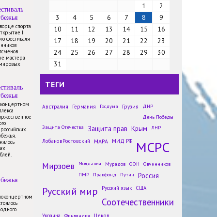
1
2
стиваль
убежья
3
4
5
6
7
8
9
Дворце спорта
10
11
12
13
14
15
16
открытие II
го фестиваля
17
18
19
20
21
22
23
енников
тсменов
24
25
26
27
28
29
30
ые мастера
31
 мировых
ТЕГИ
стиваль
убежья
в концертном
Австралия
Германия
Госдума
Грузия
ДНР
плекса
торжественное
День Победы
Молодым жителям Чили
ого
Защита Отечества
Защита прав
Крым
ЛНР
 российских
рассказали о России
убежья.
Новости
ЛобановРостовский
МАРА
МИД РФ
МСРС
жилось
их
На мать украинского военного
блей.
напали из-за русского языка во
Мирзоев
Молдавия
Мурадов
ООН
Овчинников
Львовской области
ПМР
Правфонд
Путин
Россия
Новости
убежья
Русский мир
Названы русские слова, где
Русский язык
США
чаще всего неправильно ставят
иноконцертном
Соотечественники
стоялось
ударения
родного
Новости
Украина
Финляндия
Цеков