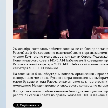
26 декабря состоялось рабочее совещание со Спецпредстави
Россиийскоф Федерации по взаимодействию с организациями 
членом Комитета по международным делам Совета Федерац
Попечительского совета МСРС А.М. Бабаковым. В совещании пр
Исполнительный секратарь МСРС М.Ю. Неборский и заместител
секратаря МСРС С.Ю. Губенков.
На совещании были обсуждены вопросы организации и провед
викторин для молодежи Русского мира, посвященные выборам
марте будущего года. Рассматривался также ход подготовки 
ежегодного Международного юношеского конкурса по истории
В ходе совещания особое внимание было уделено участию п
работе 37 сессии Совета по правам человека ООН в Женеве в