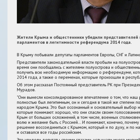
Жители Крыма и общестенники убедили представителей
парламентов в легитимности референдума 2014 года.
В Крыму побывали депутаты парламентов Европы, СНГ и Латин
Представители законодательной власти пробыли на полуострове
время они пообщались с жителями полуострова и общественны
получить всю необходимую информацию о референдуме, кот
2014 года, а также о переменах, которые произошли в респуб
Об этом рассказал Постоянный представитель РК при Президен
Мурадов.
"Они вынесли консолидированное впечатление о том, что на
полностью был легитимным, он и сегодня в такой же степени 
народом Крыма. Это был осознанный и основательный выбор 
которые понимают: хорошо, что они спасли своим голосован
Крым от больших осложнений, в том числе, военных столкнове
волю и желание быть с Россией… И понимают, конечно, почему
решение воссоединиться с Крымом, который и по духу, и по н
и оставался все годы российским.
Это увидели депутаты своими глазами, услышали много мнений