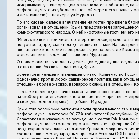
исчерпывающую информацию о законодательной основе, на к
референдум, что их убедило в полной мере в его правильност
и легитимности", — подчеркнул Мурадов.
По его словам сильное впечатление на гостей произвела блок
организовали в отношении Крыма представители запрещенног
крымско-татарского народа. О ней иностранные гости ничего не
"Многих вещей, в том числе об энергетической, продовольств
полуострова, представители делегации не знали. На них прои
впечатление и то, какие варварские акции по блокаде Крыма п
осложнить жизнь крымчан", — заверил Мурадов.
Он также отметил, что члены делегации единодушно осудили 
в отношении России и, в частности, Крыма.
Более трети немцев и итальянцев считают Крым частью России
однозначно против любой санкционной политики, как в отношени
отношении более жестких, варварских санкций в отношении К
Парламентарии однозначно высказывали свою позицию по воп
на свободу передвижения, что отвечает всем принципам евро
и международного права", — добавил Мурадов.
Крым стал российским регионом после проведенного там в ма
референдума, на котором 96,77% избирателей республики Кр
Севастополя высказались за вхождение в состав РФ. Крымские
референдум после госпереворота на Украине в феврале 2014
неоднократно заявляло, что жители Крыма демократическим п
соответствии с международным правом и Уставом ООН прогол
за воссоединение с Россией. По словам Президента РФ Влади