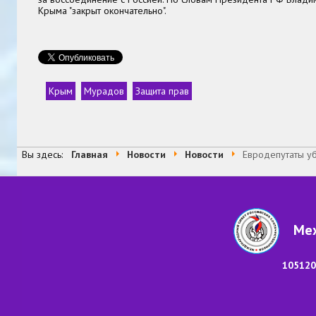
Крыма "закрыт окончательно".
Крым
Мурадов
Защита прав
Теги
Вы здесь:
Главная
Новости
Новости
Евродепутаты у
Меж
105120,