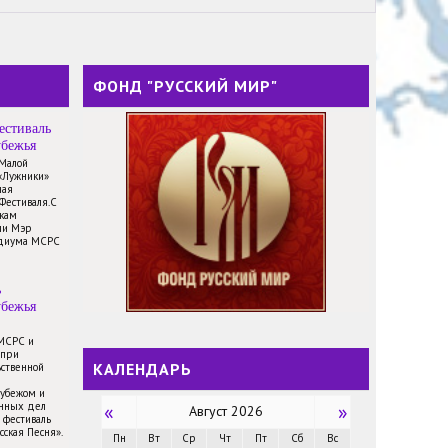
ФОНД "РУССКИЙ МИР"
естиваль
убежья
 Малой
«Лужники»
ная
Фестиваля.С
икам
ли Мэр
идиума МСРС
ь
убежья
 МСРС и
 при
КАЛЕНДАРЬ
ственной
рубежом и
анных дел
«
»
Август 2026
 фестиваль
сская Песня».
Пн
Вт
Ср
Чт
Пт
Сб
Вс