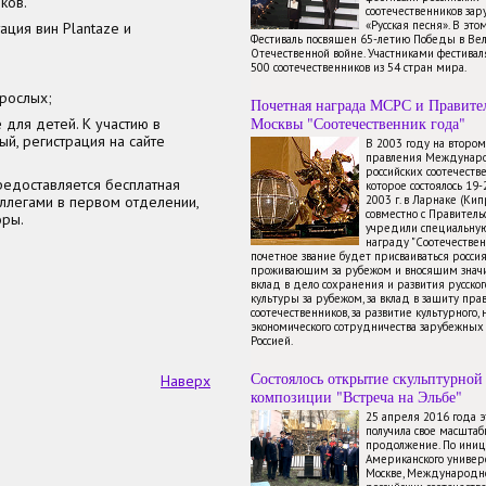
ков.
соотечественников зар
«Русская песня». В это
ация вин Plantaze и
Фестиваль посвящен 65-летию Победы в Ве
Отечественной войне. Участниками фестиваля
500 соотечественников из 54 стран мира.
зрослых;
Почетная награда МСРС и Правите
Москвы "Соотечественник года"
 для детей. К участию в
й, регистрация на сайте
В 2003 году на второ
правления Междунаро
российских соотечестве
редоставляется бесплатная
которое состоялось 19
ллегами в первом отделении,
2003 г. в Ларнаке (Ки
совместно с Правител
оры.
учредили специальну
награду "Соотечествен
почетное звание будет присваиваться росси
проживающим за рубежом и вносящим знач
вклад в дело сохранения и развития русског
культуры за рубежом, за вклад в защиту пра
соотечественников, за развитие культурного, 
экономического сотрудничества зарубежных 
Россией.
Состоялось открытие скульптурной
Наверх
композиции "Встреча на Эльбе"
25 апреля 2016 года 
получила свое масштаб
продолжение. По иниц
Американского универ
Москве, Международно