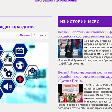
Биография Г.Б. Мирзоева
ИЗ ИСТОРИИ МСРС
водят праздник
Первый Спортивный юношеский ф
Печать
Эл. почта
российских соотечественников зар
15 июля 2006 года на
спортивной арене СК 
состоялась торжествен
церемония открытия 
обращением к участн
соревнований выступи
Москвы Ю.М.Лужков и Председатель През
граф П.П.Шереметев.
Первый Международный фестивал
российских соотечественников зар
«Русская Песня»
18-21 октября 2007 г.
правительство Москвы
поддержке Правитель
комиссии РФ по делам
соотечественников за 
Министерства иностр
России провели в Москве I Международный
российских соотечественников зарубежья «Ру