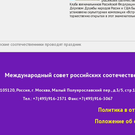
российских соотечеств
Клуба военачальников Российской Федераци
Деревом Дружбы народов России и США бы
установлена скульптурная композиция «Встре
торжественно открытая в этот знаменатель
ские соотечественники проводят праздник
Международный совет российских соотечеств
105120, Россия, г. Москва, Малый Полуярославский пер., д.3/5, стр.1
Тел.: +7(495)916-2571 Факс:+7(495)916-3067
Политика в о
Положение об 