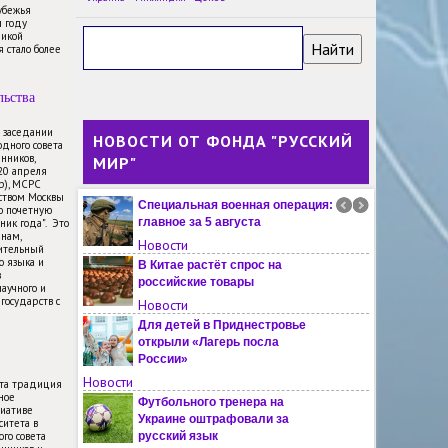
обучение в летней школе в
убежья
м году
Иркутске
ликой
Новости
 стало более
Посол Пакистана назвал
российскую культуру одной из
льства
самых богатых в мире
Новости
м заседании
НОВОСТИ ОТ ФОНДА "РУССКИЙ
дного совета
Фотовыставка о России
нников,
МИР"
открылась в музее Гаваны
-20 апреля
Новости
пр), МСРС
ьством Москвы
Специальная военная операция:
ю почетную
главное за 5 августа
ник года". Это
янам,
Новости
ительный
о языка и
В Китае растёт спрос на
в
российские товары
научного и
государств с
Новости
Для детей в Приднестровье
открыли «Лагерь посла
России»
Новости
эта традиция
ное
Футбольного тренера на
иативе
Украине оштрафовали за
ситета в
го совета
русский язык