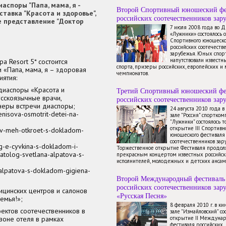
аспоры "Папа, мама, я -
Второй Спортивный юношеский фе
тавка "Красота и здоровье",
российских соотечественников зар
е представление "Доктор
7 июля 2008 года во 
«Лужники» состоялось 
Спортивного юношеско
российских соотечеств
зарубежья. Юных спор
напутствовали известн
a Resort 5* cостоится
спорта, призеры российских, европейских и
 «Папа, мама, я – здоровая
чемпионатов.
иятия:
диаспоры «Красота и
Третий Спортивный юношеский фе
усскоязычные врачи,
российских соотечественников зар
неры встречи диаспоры;
24 августа 2010 года 
enisova-osmotrit-detei-na-
зале "Россия" спортком
"Лужники" состоялось 
открытие III Спортивн
hov-meh-otkroet-s-dokladom-
юношеского фестиваля
соотечественников зар
g-e-cyvkina-s-dokladom-i-
Торжественное открытие Фестиваля продол
atolog-svetlana-alpatova-s-
прекрасным концертом известных российск
исполнителей, молодежных и детских ансам
alpatova-s-dokladom-gigiena-
Второй Международный фестиваль
российских соотечественников зар
ицинских центров и салонов
«Русская Песня»
емья!»;
8 февраля 2010 г. в к
оектов соотечественников в
зале "Измайловский" со
зоне отеля в рамках
открытие II Междуна
фестиваля российских