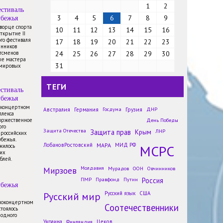
1
2
стиваль
убежья
3
4
5
6
7
8
9
Дворце спорта
10
11
12
13
14
15
16
открытие II
го фестиваля
17
18
19
20
21
22
23
енников
тсменов
24
25
26
27
28
29
30
ые мастера
31
 мировых
ТЕГИ
стиваль
убежья
в концертном
Австралия
Германия
Госдума
Грузия
ДНР
плекса
торжественное
День Победы
Участники международной
ого
Защита Отечества
Защита прав
Крым
ЛНР
 российских
экспедиции «Ледокол знаний»
убежья.
отправились на Северный
ЛобановРостовский
МАРА
МИД РФ
МСРС
жилось
полюс
их
блей.
Новости
Мирзоев
Молдавия
Мурадов
ООН
Овчинников
Победители конкурса «Моя
ПМР
Правфонд
Путин
Россия
семья в истории» учатся в
убежья
Школе историков-архивистов в
Русский мир
Русский язык
США
Москве
иноконцертном
Соотечественники
Новости
стоялось
родного
Русисты из-за рубежа проходят
Украина
Финляндия
Цеков