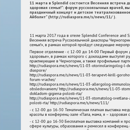
11 марта в Splendid состоится Весенняя встреча ди
здоровая семья!": форум русскоязычных врачей, выс
праздничный концерт и детское театрализованно
Айболит" (http://rudiaspora.me/s/news/11/ ).
11 марта 2017 года в отеле Splendid Conference and Sp
Весенняя встреча Русскоязычной диаспоры Черногории
семья!», в рамках которой пройдут следующие меропр
Первое отделение - с 12-00 до 14-00 Первый форум 
здоровье», в рамках которого с докладами выступят р
практикующие в Черногории, а также профильные парт
http://rudiaspora.me/s/news/11-03-otorinolaringolog-l-d
diaspore/
http://rudiaspora.me/s/news/11-03-terapevt-kirill-goro
forum-vrachei/
http://rudiaspora.me/s/news/11-03-allergolog-immunolo
obsledovaniem/ http://rudiaspora.me/s/news/11-03-stom
dokladom-gigiena-polosti-rta/
http://rudiaspora.me/s/news/11-03-stomatolog-svetlana-
polosti-rta/ http://rudiaspora.me/s/news/111/
- с 12-00 до 16-30 Тематическая платная выставка мед
красоты в конференц-зале «Папа, мама, я – здоровая с
- с 12-00 до 16-30 Бесплатная выставка компаний и пр
сфере культуры, образования и ремесел в конференц-