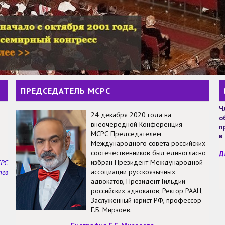
ПРЕДСЕДАТЕЛЬ МСРС
Ч
24 декабря 2020 года на
о
внеочередной Конференция
п
МСРС Председателем
в
Международного совета российских
соотечественников был единогласно
Д
избран Президент Международной
СРС
ассоциации русскоязычных
тев
адвокатов, Президент Гильдии
российских адвокатов, Ректор РААН,
Заслуженный юрист РФ, профессор
Г.Б. Мирзоев.