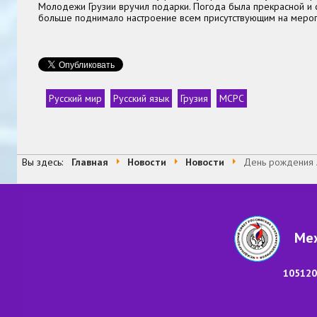
Молодежи Грузии вручил подарки. Погода была прекрасной и 
больше поднимало настроение всем присутствующим на мероп
Русский мир
Русский язык
Грузия
МСРС
Теги
Вы здесь:
Главная
Новости
Новости
День рождения А
Меж
105120,