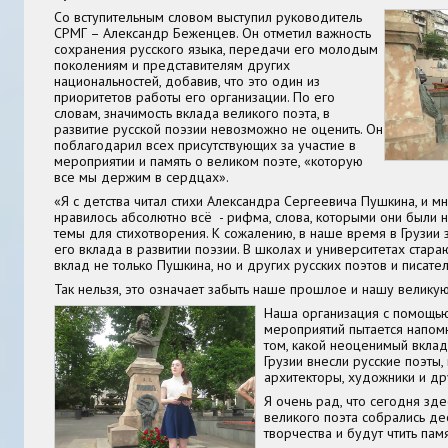
Со вступительным словом выступил руководитель
СРМГ – Александр Беженцев. Он отметил важность
сохранения русского языка, передачи его молодым
поколениям и представителям других
национальностей, добавив, что это один из
приоритетов работы его организации. По его
словам, значимость вклада великого поэта, в
развитие русской поэзии невозможно не оценить. Он
поблагодарил всех присутствующих за участие в
мероприятии и память о великом поэте, «которую
все мы держим в сердцах».
«Я с детства читал стихи Александра Сергеевича Пушкина, и мн
нравилось абсолютно всё - рифма, слова, которыми они были 
темы для стихотворения. К сожалению, в наше время в Грузии 
его вклада в развитии поэзии. В школах и университетах стара
вклад не только Пушкина, но и других русских поэтов и писател
Так нельзя, это означает забыть наше прошлое и нашу великую
Наша организация с помощь
мероприятий пытается напом
том, какой неоценимый вклад
Грузии внесли русские поэты,
архитекторы, художники и др
Я очень рад, что сегодня зде
великого поэта собрались де
творчества и будут чтить пам