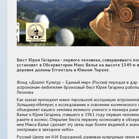
Бюст Юрия Гагарина - первого человека, совершившего пол
установят в Обсерватории Макс Валье на высоте 1349 м 
деревне долины Еггенталь в Южном Тироле.
Фонд «Диалог Культур – Единый мир» (Россия) передал в дар 
астрономам-любителям бронзовый бюст Юрия Гагарина работы
Леонова.
Как сказал президент южно-тирольской ассоциации астрономо
Хольцнер:«Интерес к исследованию и освоению космического 
объединяет нашего земляка великого ученого и пионера раке
Валье и Юрия Гагарина, ставшего в 1961 году первым человек
ракете в космос. Открытие бюста первому космонавту в обсерв
имя Макса Валье сделает эту связь еще более видимой и знач
смотрящих в звездное небо».
Русский Центр им Н.И. Бородиной, развивая культурные связи 