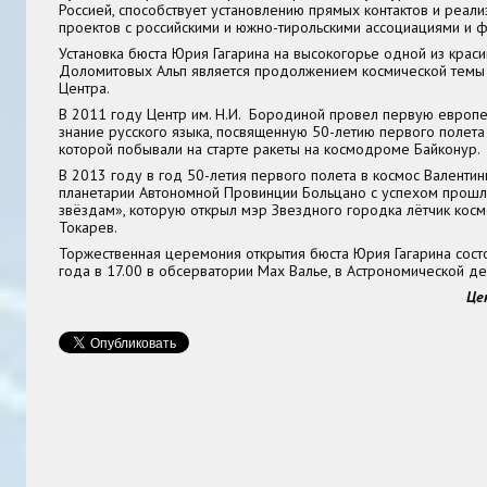
Россией, способствует установлению прямых контактов и реал
проектов с российскими и южно-тирольскими ассоциациями и 
Установка бюста Юрия Гагарина на высокогорье одной из крас
Доломитовых Альп является продолжением космической темы 
Центра.
В 2011 году Центр им. Н.И. Бородиной провел первую европе
знание русского языка, посвященную 50-летию первого полета
которой побывали на старте ракеты на космодроме Байконур.
В 2013 году в год 50-летия первого полета в космос Валенти
планетарии Автономной Провинции Больцано с успехом прошла
звёздам», которую открыл мэр Звездного городка лётчик кос
Токарев.
Торжественная церемония открытия бюста Юрия Гагарина сост
года в 17.00 в обсерватории Мах Валье, в Астрономической 
Це