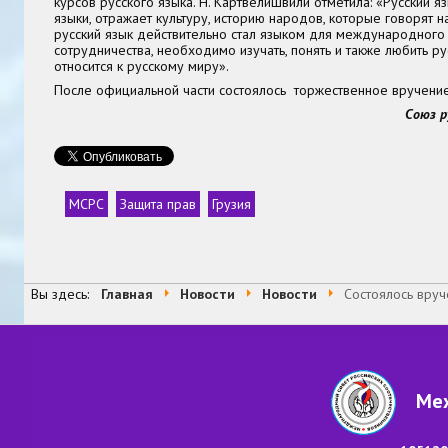
курсов русского языка. Н. Картвелишвили отметила: «Русский яз
языки, отражает культуру, историю народов, которые говорят н
русский язык действительно стал языком для международного
сотрудничества, необходимо изучать, понять и также любить ру
относится к русскому миру».
После официальной части состоялось торжественное вручение
Союз р
МСРС
Защита прав
Грузия
Теги
Вы здесь:
Главная
Новости
Новости
Состоялось вруч
Меж