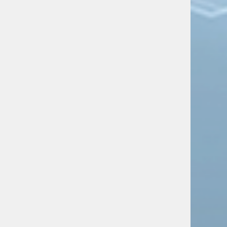
русскоязычной школы
Новости
Заявки на участие в
Евразийской школе
Университета Лобачевского
поступили из Алжира, Ирана и других
стран
Новости
Специальная военная операция:
главное за неделю
Новости
Русским детям в детском саду
Даугавпилса запрещают
говорить на родном языке
Новости
Западные СМИ и власти
игнорируют нарушения прав
русскоязычных на Украине,
заявили дипломаты
Новости
Из центра Таллина убрали
памятник победе русского
флота над шведами
Новости