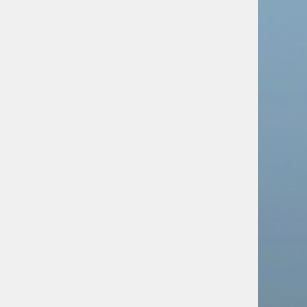
Российскую культуру
представили на фестивале в
Канаде
Новости