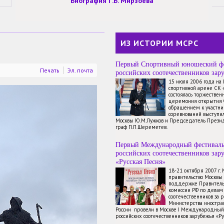
Биография Г.Б. Мирзоева
ИЗ ИСТОРИИ МСРС
Первый Спортивный юношеский ф
Печать
Эл. почта
российских соотечественников зар
15 июля 2006 года на
спортивной арене СК 
состоялась торжествен
церемония открытия 
обращением к участн
соревнований выступи
Москвы Ю.М.Лужков и Председатель През
граф П.П.Шереметев.
Первый Международный фестивал
российских соотечественников зар
«Русская Песня»
18-21 октября 2007 г.
правительство Москвы
поддержке Правитель
комиссии РФ по делам
соотечественников за 
Министерства иностр
России провели в Москве I Международный
российских соотечественников зарубежья «Ру