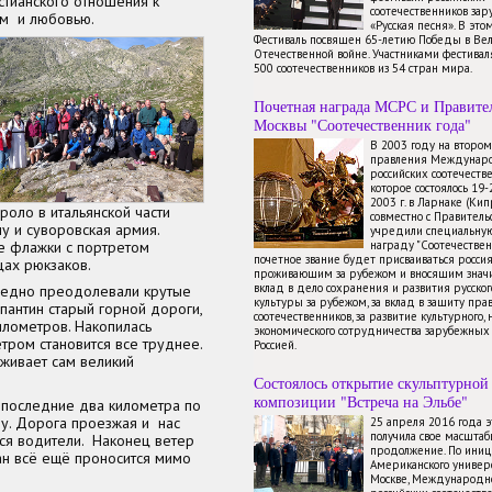
стианского отношения к
соотечественников зар
ем и любовью.
«Русская песня». В это
Фестиваль посвящен 65-летию Победы в Ве
Отечественной войне. Участниками фестиваля
500 соотечественников из 54 стран мира.
Почетная награда МСРС и Правите
Москвы "Соотечественник года"
В 2003 году на второ
правления Междунаро
российских соотечестве
которое состоялось 19
2003 г. в Ларнаке (Ки
роло в итальянской части
совместно с Правител
у и суворовская армия.
учредили специальну
награду "Соотечествен
е флажки с портретом
почетное звание будет присваиваться росси
цах рюкзаков.
проживающим за рубежом и вносящим знач
вклад в дело сохранения и развития русског
бедно преодолевали крутые
культуры за рубежом, за вклад в защиту пра
пантин старый горной дороги,
соотечественников, за развитие культурного, 
лометров. Накопилась
экономического сотрудничества зарубежных 
етром становится все труднее.
Россией.
рживает сам великий
Состоялось открытие скульптурной
композиции "Встреча на Эльбе"
 последние два километра по
у. Дорога проезжая и нас
25 апреля 2016 года 
получила свое масштаб
я водители. Наконец ветер
продолжение. По иниц
ан всё ещё проносится мимо
Американского универ
Москве, Международно