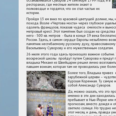
останавливался Суворов 24 сентября 1799 года, и в
ресторанах, где местные жители знают о
полководце и гордятся, что он стал частью их
истории.
Пройдя 13 км вниз по красивой цветущей долине, мы, 
похода. Возле «Чертова моста» через глубокое ущель
одолеть французов, показав чудеса смелости и выносл
метровый крест. Этот памятник был создан на средства 
него - 500 кв. метров - была в конце 19 века бесплатн
России. Здесь, в самом сердце Европы незыблемо воз
памятник несгибаемому русскому духу, православном
Васильевичу Суворову и его мужественным солдатам.
26 июля этого года здесь произошло важное событие. У
воскресной школы пройдут путем Суворова и придут по
владыка Михаил из Швейцарии решил лично возглавить
павшим воинам, которая там не проводилась уже более
Более того, Владыка привез 
зарубежной церкви – чудотв
Курская Коренная. Ту самую и
собой Александр Суворов.
Да, можно сказать, что это п
именно в эти дни находилась
пребывает в Нью-Йорке или п
прогнозам, вместо дождя и о
светило солнце. Но трудно не
этот месяц и день, правда уж