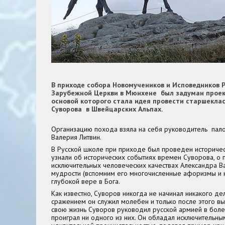
В приходе собора Новомучеников и Исповедников Р
Зарубежной Церкви в Мюнхене был задуман проек
основой которого стала идея провести старшекла
Суворова в Швейцарских Альпах.
Организацию похода взяла на себя руководитель пал
Валерия Литвин.
В Русской школе при приходе был проведен историчес
узнали об исторических событиях времен Суворова, о 
исключительных человеческих качествах Александра Ва
мудрости (вспомним его многочисленные афоризмы и к
глубокой вере в Бога.
Как известно, Суворов никогда не начинал никакого д
сражением он служил молебен и только после этого вы
свою жизнь Суворов руководил русской армией в боле
проиграл ни одного из них. Он обладал исключительны