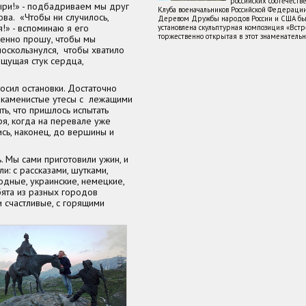
российских соотечеств
ыри!» - подбадриваем мы друг
Клуба военачальников Российской Федераци
ва. «Чтобы ни случилось,
Деревом Дружбы народов России и США бы
я!» - вспоминаю я его
установлена скульптурная композиция «Встре
торжественно открытая в этот знаменатель
енно прошу, чтобы мы
поскользнулся, чтобы хватило
ощущая стук сердца,
росил остановки. Достаточно
ть каменистые утесы с лежащими
ь, что пришлось испытать
я, когда на перевале уже
ись, наконец, до вершины и
 Мы сами приготовили ужин, и
и: с рассказами, шутками,
одные, украинские, немецкие,
бята из разных городов
и счастливые, с горящими