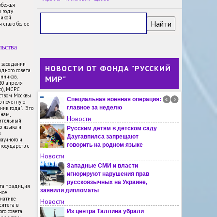
убежья
В финском Турку ждут решения
м году
властей по поводу открытия
ликой
 стало более
русскоязычной школы
Новости
льства
Заявки на участие в
Евразийской школе
Университета Лобачевского
м заседании
НОВОСТИ ОТ ФОНДА "РУССКИЙ
дного совета
поступили из Алжира, Ирана и других
нников,
МИР"
стран
-20 апреля
Новости
пр), МСРС
ьством Москвы
Специальная военная операция:
ю почетную
главное за неделю
ник года". Это
янам,
Новости
ительный
о языка и
Русским детям в детском саду
в
Даугавпилса запрещают
научного и
говорить на родном языке
государств с
Новости
Западные СМИ и власти
игнорируют нарушения прав
русскоязычных на Украине,
эта традиция
заявили дипломаты
ное
иативе
Новости
ситета в
го совета
Из центра Таллина убрали