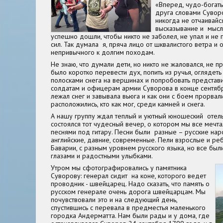
«Вперед, чудо-богат
друга словами Суворо
никогда не отчаивайс
высказывание и мысл
успешно дошли, чтобы никто не заболел, не упал и не 
сил. Так думала я, пряча лицо от шквалистого ветра и 
непривычного к долгим походам.
Не знаю, что думали дети, но никто не жаловался, не п
было коротко перевести дух, попить из ручья, огляде
полосками снега на вершинах и попробовать представит
солдатам и офицерам армии Суворова в конце сентябр
лежал снег и завывала вьюга и как они с боем прорвал
расположились, кто как мог, среди камней и снега.
А нашу группу ждал теплый и уютный юношеский отель.
состоялся тот чудесный вечер, о котором мы все мечтал
песнями под гитару. Песни были разные – русские нар
английские, давние, современные. Пели взрослые и ре
Баварии, с разным уровнем русского языка, но все был
глазами и радостными улыбками.
Утром мы сфотографировались у памятника
Суворову: генерал сидит на коне, которого ведет
проводник - швейцарец. Надо сказать, что память о
русском генерале очень дорога швейцарцам. Мы
почувствовали это и на следующий день,
спустившись с перевала в предместья маленького
городка Андерматта. Нам были рады и у дома, где