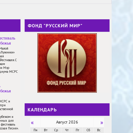
ФОНД "РУССКИЙ МИР"
естиваль
убежья
 Малой
«Лужники»
ная
Фестиваля.С
икам
ли Мэр
идиума МСРС
ь
убежья
 МСРС и
 при
КАЛЕНДАРЬ
ственной
рубежом и
анных дел
«
»
Август 2026
 фестиваль
сская Песня».
Пн
Вт
Ср
Чт
Пт
Сб
Вс