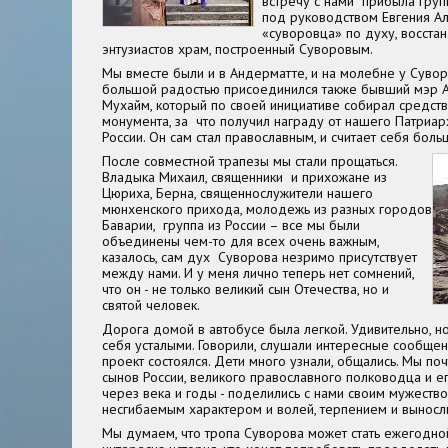
встречу с нами прибыла груп
под руководством Евгения А
«суворовца» по духу, восста
энтузиастов храм, построенный Суворовым.
Мы вместе были и в Андерматте, и на молебне у Суворо
большой радостью присоединился также бывший мэр
Мухайм, который по своей инициативе собирал средств
монумента, за что получил награду от нашего Патриар
России. Он сам стал православным, и считает себя бол
После совместной трапезы мы стали прощаться.
Владыка Михаил, священники и прихожане из
Цюриха, Берна, священнослужители нашего
мюнхенского прихода, молодежь из разных городов
Баварии, группа из России – все мы были
объединены чем-то для всех очень важным,
казалось, сам дух Суворова незримо присутствует
между нами. И у меня лично теперь нет сомнений,
что он - не только великий сын Отечества, но и
святой человек.
Дорога домой в автобусе была легкой. Удивительно, но
себя усталыми. Говорили, слушали интересные сообщени
проект состоялся. Дети много узнали, общались. Мы по
сынов России, великого православного полководца и ег
через века и годы - поделились с нами своим мужеств
несгибаемым характером и волей, терпением и выносл
Мы думаем, что тропа Суворова может стать ежегодной