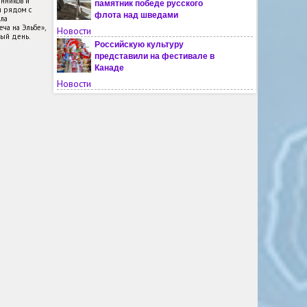
енников и
памятник победе русского
и рядом с
флота над шведами
ла
ча на Эльбе»,
Новости
ный день.
Российскую культуру
представили на фестивале в
Канаде
Новости
Вечер в Кабуле посвятили
творчеству Антона Чехова
Новости
Молодым жителям Чили
рассказали о России
Новости
На мать украинского военного
напали из-за русского языка во
Львовской области
Новости
Названы русские слова, где
чаще всего неправильно ставят
ударения
Новости
В финском Турку ждут решения
властей по поводу открытия