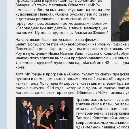
Проходивший в крупнейшем культурном центре
Баварии «Гастайг» фестиваль Общества «МИР»
вмещал в себя три выставки: «Русские сказки глазами
художников Палеха», «Сказка русская лети по свету»
с детскими рисунками на тему сказки «Конёк -
Горбунок», предоставленные московским проектом
«Заповедник лучших детей», а также иллюстрации
сказок А.С. Пушкина художницы Анастасии Жуковой.
На фестивале было представлено три фильма:
Балет Большого театра «Конёк-Горбунок» на музыку Родиона
Плисецкой в роли Царь-девицы – им открывался фестиваль, «
Роу и мультфильм Ивана Иванов-Вано «Сказка о Коньке-Горбу
мюнхенского зрителя высоким профессионализмом и не уныв
Да, именно «русский дух» царил над «Гастайгом» 48 часов, два
ночи.
Хотя МИРовцы в программе «Сказки гуляют по свету» представ
русском и немецком языках помимо русской сказки «По щучье
«Ёлку» Ганса Христиана Андерсена, «Звездные талеры» братье
сказки» выпуска 1914 года, которые в одном из мюнхенских 
магазинов «откопала» президент Общества «МИР» Татьяна Лук
Трудно сказать какая часть ф
зрителя самое большое впеча
«Сказки сибирских шаманов»,
темпераментно и заворажив
Татьяной Куштевской и актри
сопровождаемые «шаманско
удивительной певицы, композ