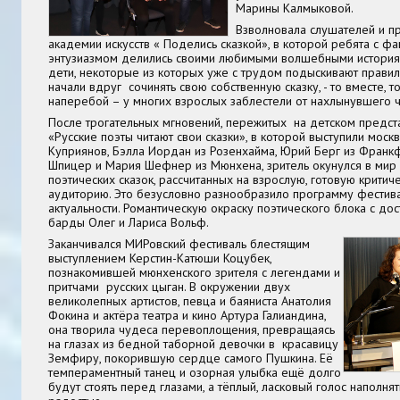
Марины Калмыковой.
Взволновала слушателей и п
академии искусств « Поделись сказкой», в которой ребята с фа
энтузиазмом делились своими любимыми волшебными историями
дети, некоторые из которых уже с трудом подыскивают правил
начали вдруг сочинять свою собственную сказку, - то вместе, т
наперебой – у многих взрослых заблестели от нахлынувшего чу
После трогательных мгновений, пережитых на детском предст
«Русские поэты читают свои сказки», в которой выступили моск
Куприянов, Бэлла Иордан из Розенхайма, Юрий Берг из Франкф
Шпицер и Мария Шефнер из Мюнхена, зритель окунулся в мир
поэтических сказок, рассчитанных на взрослую, готовую критич
аудиторию. Это безусловно разнообразило программу фестива
актуальности. Романтическую окраску поэтического блока с до
барды Олег и Лариса Вольф.
Заканчивался МИРовский фестиваль блестящим
выступлением Керстин-Катюши Коцубек,
познакомившей мюнхенского зрителя с легендами и
притчами русских цыган. В окружении двух
великолепных артистов, певца и баяниста Анатолия
Фокина и актёра театра и кино Артура Галиандина,
она творила чудеса перевоплощения, превращаясь
на глазах из бедной таборной девочки в красавицу
Земфиру, покорившую сердце самого Пушкина. Её
темпераментный танец и озорная улыбка ещё долго
будут стоять перед глазами, а тёплый, ласковый голос наполня