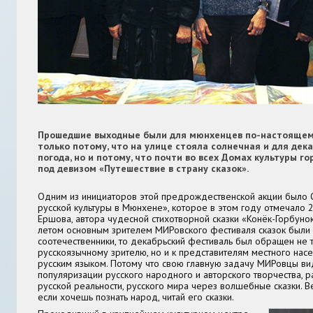
Прошедшие выходные были для мюнхенцев по-настоящему
только потому, что на улице стояла солнечная и для дек
погода, но и потому, что почти во всех Домах культуры г
под девизом «Путешествие в страну сказок».
Одним из инициаторов этой предрождественской акции было
русской культуры в Мюнхене», которое в этом году отмечало 
Ершова, автора чудесной стихотворной сказки «Конёк-Горбунок
летом основным зрителем МИРовского фестиваля сказок был
соотечественники, то декабрьский фестиваль был обращен не т
русскоязычному зрителю, но и к представителям местного на
русским языком. Потому что свою главную задачу МИРовцы ви
популяризации русского народного и авторского творчества, 
русской реальности, русского мира через волшебные сказки. Ве
если хочешь познать народ, читай его сказки.