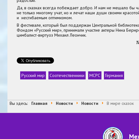
радостью.
Да, в сказках всегда побеждает добро. И нам не мешало бы ча
не только многому учат, но и лечат наши души своими красото
и несгибаемым оптимизмом.
В фестивале, который был поддержан Центральной библиотеко
Фондом «Русский мир», принимали участие актеры Нина Бернр
цимбалист-виртуоз Михаил Леончик.
Т
Русский мир
Соотечественники
МСРС
Германия
Теги
Вы здесь:
Главная
Новости
Новости
В мире сказок
Меж