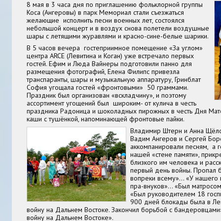
8 мая в 3 часа дня по приглашению фольклорной группы
Коса (Ангеровы) в парк Мемориал стали съезжаться
желающие исполнить песни военных лет, состоялся
небольшой концерт и в воздух снова полетели воздушные
шары с летящими журавлями и красно-сине-белые шарики.
В 5 часов вечера гостеприимное помещение «За углом»
центра ARCE (Левитина и Коган) уже встречало первых
гостей. Ефим и Люда Вайнеры подготовили панно для
размещения фотографий, Елена Филипс привезла
транспаранты, шары и музыкальную аппаратуру, Гринблат
София угощала гостей «фронтовыми» 50 граммами.
Праздник был организован «вскладчину», и поэтому
ассортимент угощений был широким- от кулича в честь
праздника Радоница и шоколадных пирожных в честь Дня Мат
каши с тушёнкой, напоминающей фронтовые пайки.
Владимир Штерн и Анна Щёлок
Вадим Ангеров и Сергей Бор
аккомпанировали песням, а г
нашей «стене памяти», прик
близкого им человека и расс
первый день войны. Пропал б
вопреки всему»... «У нашего
пра-внуков»... «Был матросо
«Был руководителем 18 госпи
900 дней блокады была в Лен
войну на Дальнем Востоке. Закончил борьбой с бандеровцами»
войну на Дальнем Востоке».