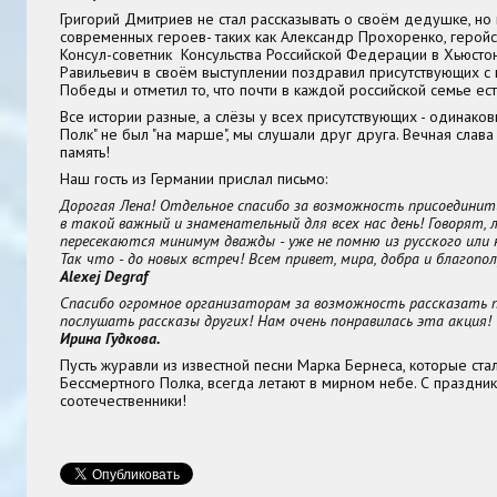
Григорий Дмитриев не стал рассказывать о своём дедушке, но
современных героев- таких как Александр Прохоренко, геройс
Консул-советник Консульства Российской Федерации в Хьюстон
Равильевич в своём выступлении поздравил присутствующих 
Победы и отметил то, что почти в каждой российской семье ест
Все истории разные, а слёзы у всех присутствующих - одинако
Полк" не был "на марше", мы слушали друг друга. Вечная слава 
память!
Наш гость из Германии прислал письмо:
Дорогая Лена! Отдельное спасибо за возможность присоединит
в такой важный и знаменательный для всех нас день! Говорят, 
пересекаются минимум дважды - уже не помню из русского или 
Так что - до новых встреч! Всем привет, мира, добра и благопол
Alexej Degraf
Спасибо огромное организаторам за возможность рассказать п
послушать рассказы других! Нам очень понравилась эта акция!
Ирина Гудкова.
Пусть журавли из известной песни Марка Бернеса, которые ст
Бессмертного Полка, всегда летают в мирном небе. С праздни
соотечественники!