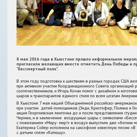
8 мая 2016 года в Хьюстоне прошло неформальное мероп
пригласили желающих вместе отметить День Победы и п
"Бессмертный полк".
В этом году подготовка к шествиям в разных городах США ве
при активном участии Координационного Совета организаций р
соотечественников, и Игорь Кочан помог с дизайном и изгото
шаров и транспарантов единого стиля по всем штатам Америки
В Хьюстоне 7 мая нашей Объединённой российско-американск
при участии детей-помощников (Энди, Кристофер, Полина и Г
акция Георгиевская ленточка до и после представления студии
Чернюк, и в заключение воздушные шары с символами «Бессм
с пожеланием «Миру- мир!» в воздух выпустили две «богини м
Екатерина Сойер исполнила на саксофоне известную песню «В 
с детьми спели «Катюшу».