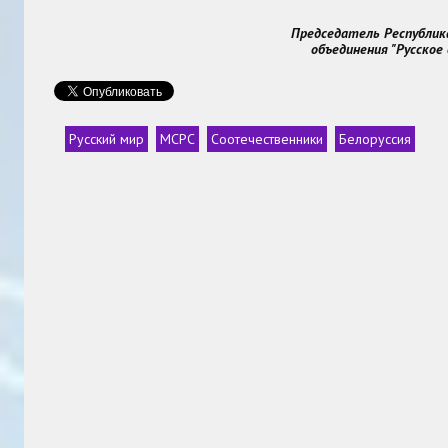
Председатель Республик
объединения "Русское
Русский мир
МСРС
Соотечественники
Белоруссия
Теги