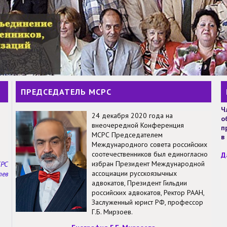
ПРЕДСЕДАТЕЛЬ МСРС
Ч
24 декабря 2020 года на
о
внеочередной Конференция
п
МСРС Председателем
в
Международного совета российских
соотечественников был единогласно
Д
избран Президент Международной
СРС
ассоциации русскоязычных
тев
адвокатов, Президент Гильдии
российских адвокатов, Ректор РААН,
Заслуженный юрист РФ, профессор
Г.Б. Мирзоев.