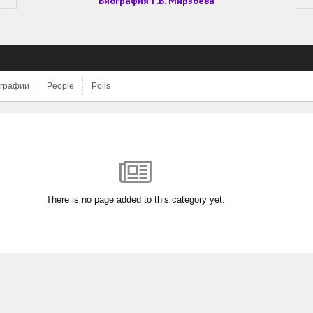
Биография Г.Б. Мирзоева
графии
People
Polls
There is no page added to this category yet.