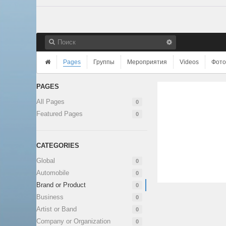
Pages
Группы
Мероприятия
Videos
Фото
PAGES
All Pages
0
Featured Pages
0
CATEGORIES
Global
0
Automobile
0
Brand or Product
0
Business
0
Artist or Band
0
Company or Organization
0