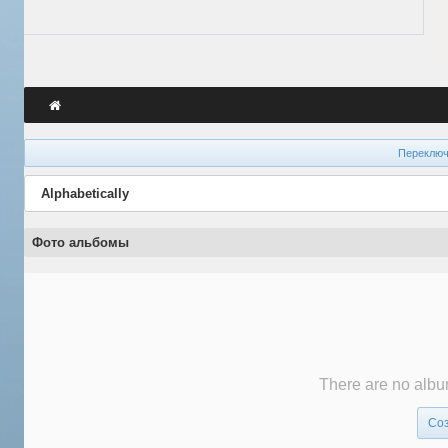
Переключ
Alphabetically
Фото альбомы
There are no album
Соз