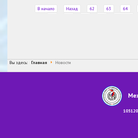
В начало
Назад
62
63
64
68
69
70
71
Вперед
Страница 67 из 99
Вы здесь:
Главная
Новости
Меж
105120,