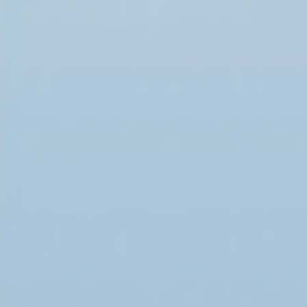
председатель Комитета Л. Э. Слуцкий.
Подробнее ...
Вторник, 18 июня 2019 17:17
Посол России А. Павловского встретился с соо
в Сиднее
13 июня в здании генерального консульства Ро
состоялась встреча посла России в Австралии А
представителями общественных организаций р
соотечественников. Вел встречу первый секрет
А.…
Понедельник, 17 июня 2019 17:06
Русский Дом в Аликанте провёл Русскую неделю
Международного Фольклорного Фестиваля «Ден
Аликанте, Виват Россия!»
6–9 июня, 2019 г. стали важными датами для 
русскоязычной диаспоры в городе и провинци