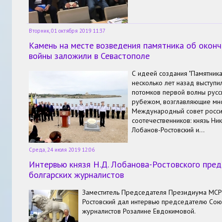
Вторник, 01 октября 2019 11:37
Камень на месте возведения памятника об окон
войны заложили в Севастополе
С идеей создания "Памятник
несколько лет назад выступи
потомков первой волны русс
рубежом, возглавляющие мн
Международный совет росси
соотечественников: князь Ни
Лобанов-Ростовский и…
Среда, 24 июля 2019 12:06
Интервью князя Н.Д. Лобанова-Ростовского пре
болгарских журналистов
Заместитель Председателя Президиума МСРС
Ростовский дал интервью председателю Сою
журналистов Розалине Евдокимовой.