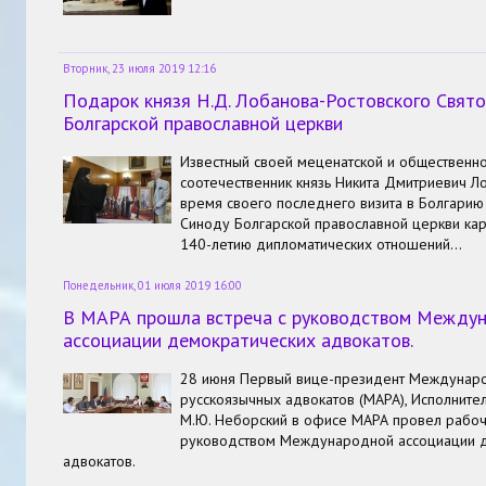
Вторник, 23 июля 2019 12:16
Подарок князя Н.Д. Лобанова-Ростовского Свят
Болгарской православной церкви
Известный своей меценатской и общественн
соотечественник князь Никита Дмитриевич Л
время своего последнего визита в Болгарию
Синоду Болгарской православной церкви ка
140-летию дипломатических отношений…
Понедельник, 01 июля 2019 16:00
В МАРА прошла встреча с руководством Между
ассоциации демократических адвокатов.
28 июня Первый вице-президент Междунар
русскоязычных адвокатов (МАРА), Исполните
М.Ю. Неборский в офисе МАРА провел рабоч
руководством Международной ассоциации 
адвокатов.