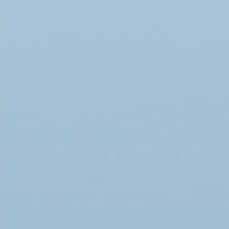
неделя объединила три важных мероприятия: 
годовщины рождения Великого Поэта, основат
Воскресенье, 16 июня 2019 16:17
Русский казачий бал в Сиднее…
Одно звучание слова Бал рождает ощущение п
удивительного события, волшебства… Недавно
Русский Казачий Бал, посвященный объединен
годовщине создания музея Русской эмиграции
Четверг, 06 июня 2019 11:16
В Крыму завершился V Международный гумани
Ливадийский форум
5 июня в конференц-зале отеля «Мрия» состоя
заседание V Международного гуманитарного Л
Заседание вела Председатель Совета Федерац
Матвиенко.
В начало
Назад
15
16
17