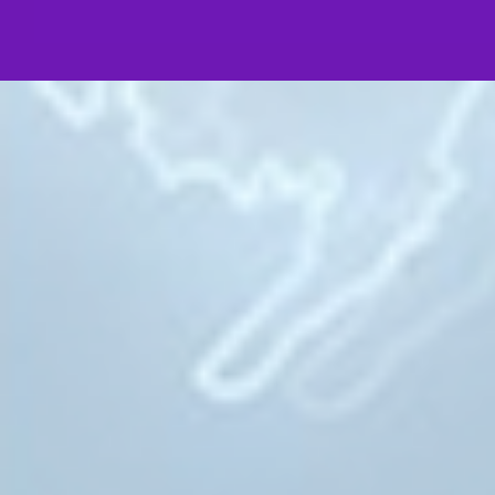
Его род на протяжении веков помогал Роман
российскую государственность, один из его 
переговоры с Наполеоном о заключении Тиль
дослужился до должности министра юстиции 
Четверг, 27 июня 2019 15:50
ЦПЗ Грузии отмечает шестилетие со дня основа
Российские соотечественники по всему миру
поддержке и помощи. Находясь в другой стр
государственным языком, такие граждане, да
подданными того государства, в…
Понедельник, 24 июня 2019 15:32
В Госдуме состоялось заседание Круглого стола
«Совершенствование стратегии правовой защиты
граждан за рубежом»
21 июня 2019 г. Комитет Госдумы по между
провел Круглый стол на тему: «Совершенств
правовой защиты российских граждан за руб