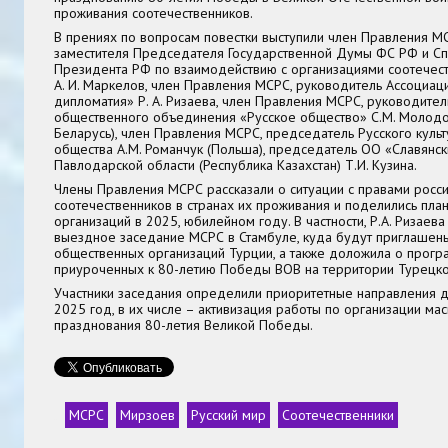
проживания соотечественников.
В прениях по вопросам повестки выступили член Правления МС
заместителя Председателя Государственной Думы ФС РФ и С
Президента РФ по взаимодействию с организациями соотечес
А. И. Маркелов, член Правления МСРС, руководитель Ассоциа
дипломатия» Р. А. Ризаева, член Правления МСРС, руководител
общественного объединения «Русское общество» С.М. Молодо
Беларусь), член Правления МСРС, председатель Русского куль
общества А.М. Романчук (Польша), председатель ОО «Славянск
Павлодарской области (Республика Казахстан) Т.И. Кузина.
Члены Правления МСРС рассказали о ситуации с правами росс
соотечественников в странах их проживания и поделились пла
организаций в 2025, юбилейном году. В частности, Р.А. Ризае
выездное заседание МСРС в Стамбуле, куда будут приглашен
общественных организаций Турции, а также доложила о прогр
приуроченных к 80-летию Победы ВОВ на территории Турецко
Участники заседания определили приоритетные направления 
2025 год, в их числе – активизация работы по организации ма
празднования 80-летия Великой Победы.
МСРС
Мирзоев
Русский мир
Соотечественники
Теги