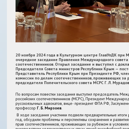
20 ноября 2024 года в Культурном центре ГлавУпДК при 
очередное заседание Правления Международного совета
соотечественников. Открыл заседание и выступил с докл
Председателя Совета министров Республики Крым — пос
Представитель Республики Крым при Президенте РФ, чле
комиссии по делам соотечественников, проживающих за 
председателя Попечительского совета МСРС
Г. Л. Мурадо
По вопросам повестки заседания выступил председатель Меж
российских соотечественников (МСРС), Президент Междунаро
русскоязычных адвокатов, вице- президент ФПА РФ, Заслужен
профессор
Г. Б. Мирзоев
.
В ходе заседания участники подвели предварительные итоги
год, обсудили проблемы и перспективы сохранения и развития
прав соотечественников, проживающих за рубежом в условия
руководством недружественных стран явной русофобской пол