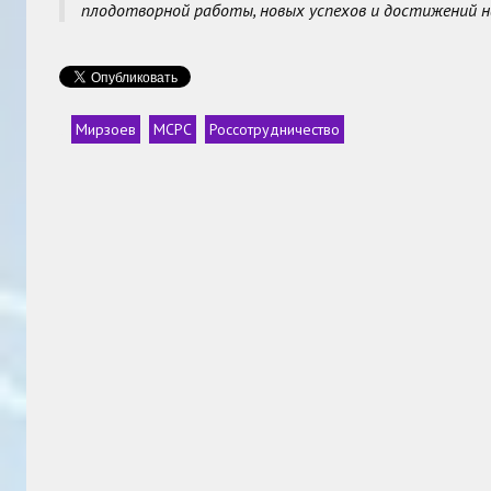
плодотворной работы, новых успехов и достижений на
Мирзоев
МСРС
Россотрудничество
Теги