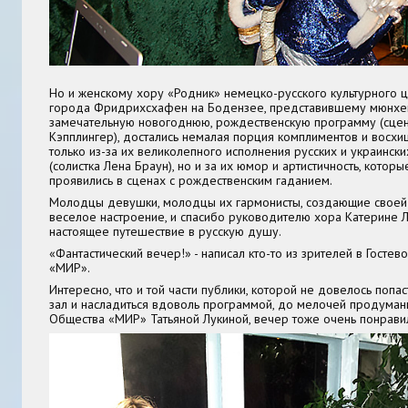
Но и женскому хору «Родник» немецко-русского культурного ц
города Фридрихсхафен на Бодензее, представившему мюнхе
замечательную новогоднюю, рождественскую программу (сце
Кэпплингер), достались немалая порция комплиментов и восхи
только из-за их великолепного исполнения русских и украинск
(солистка Лена Браун), но и за их юмор и артистичность, кото
проявились в сценах с рождественским гаданием.
Молодцы девушки, молодцы их гармонисты, создающие своей
веселое настроение, и спасибо руководителю хора Катерине Л
настоящее путешествие в русскую душу.
«Фантастический вечер!» - написал кто-то из зрителей в Гостев
«МИР».
Интересно, что и той части публики, которой не довелось попа
зал и насладиться вдоволь программой, до мелочей продума
Общества «МИР» Татьяной Лукиной, вечер тоже очень понрави