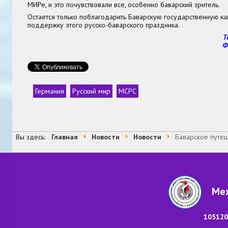
МИРе, и это почувствовали все, особенно баварский зритель.
Остается только поблагодарить Баварскую государственную к
поддержку этого русско-баварского праздника.
Т
Ф
Германия
Русский мир
МСРС
Теги
Вы здесь:
Главная
Новости
Новости
Баварское путе
Меж
105120,