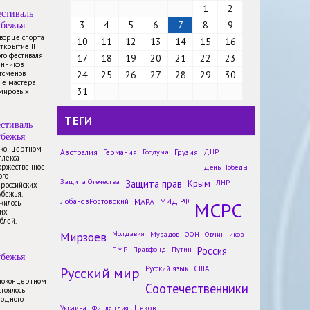
1
2
стиваль
убежья
3
4
5
6
7
8
9
Дворце спорта
10
11
12
13
14
15
16
открытие II
го фестиваля
17
18
19
20
21
22
23
енников
тсменов
24
25
26
27
28
29
30
ые мастера
31
 мировых
ТЕГИ
стиваль
убежья
Лингвистические сказки 14-
в концертном
летней россиянки войдут в
Австралия
Германия
Госдума
Грузия
ДНР
плекса
новые учебники по русскому
торжественное
День Победы
языку
ого
Защита Отечества
Защита прав
Крым
ЛНР
 российских
Новости
убежья.
ЛобановРостовский
МАРА
МИД РФ
МСРС
жилось
Историческую надпись на
их
русском языке уничтожили в
блей.
Одессе
Мирзоев
Молдавия
Мурадов
ООН
Овчинников
Новости
ПМР
Правфонд
Путин
Россия
убежья
Международные клубы дружбы
Русский мир
сохраняют наследие
Русский язык
США
Всемирного фестиваля
иноконцертном
Соотечественники
стоялось
молодёжи
родного
Новости
Украина
Финляндия
Цеков