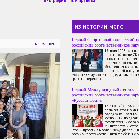
Биография Г.Б. Мирзоева
ИЗ ИСТОРИИ МСРС
Первый Спортивный юношеский ф
Печать
Эл. почта
российских соотечественников зар
15 июля 2006 года на
спортивной арене СК 
состоялась торжествен
церемония открытия 
обращением к участн
соревнований выступи
Москвы Ю.М.Лужков и Председатель През
граф П.П.Шереметев.
Первый Международный фестивал
российских соотечественников зар
«Русская Песня»
18-21 октября 2007 г.
правительство Москвы
поддержке Правитель
комиссии РФ по делам
соотечественников за 
Министерства иностр
России провели в Москве I Международный
российских соотечественников зарубежья «Ру