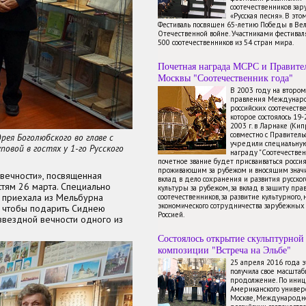
соотечественников зар
«Русская песня». В это
Фестиваль посвящен 65-летию Победы в Ве
Отечественной войне. Участниками фестиваля
500 соотечественников из 54 стран мира.
Почетная награда МСРС и Правите
Москвы "Соотечественник года"
В 2003 году на второ
правления Междунаро
российских соотечестве
которое состоялось 19
2003 г. в Ларнаке (Ки
совместно с Правител
дрея Боголюбского во главе с
учредили специальну
овой в гостях у 1-го Русского
награду "Соотечествен
почетное звание будет присваиваться росси
проживающим за рубежом и вносящим знач
вечности», посвященная
вклад в дело сохранения и развития русског
тям 26 марта. Специально
культуры за рубежом, за вклад в защиту пра
а приехала из Мельбурна
соотечественников, за развитие культурного, 
экономического сотрудничества зарубежных 
, чтобы подарить Сиднею
Россией.
 звездной вечности одного из
Состоялось открытие скульптурной
композиции "Встреча на Эльбе"
25 апреля 2016 года 
получила свое масштаб
продолжение. По иниц
Американского универ
Москве, Международно