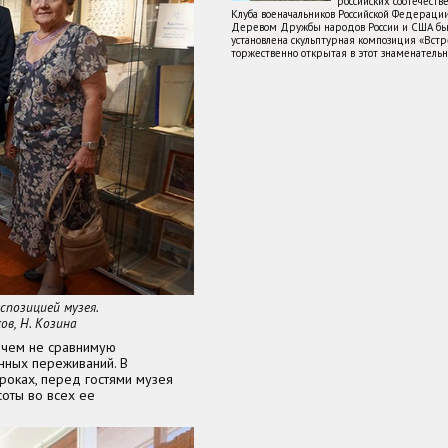
российских соотечеств
Клуба военачальников Российской Федераци
Деревом Дружбы народов России и США бы
установлена скульптурная композиция «Встре
торжественно открытая в этот знаменатель
спозицией музея.
ов, Н. Козина
с чем не сравнимую
нных переживаний. В
роках, перед гостями музея
соты во всех ее