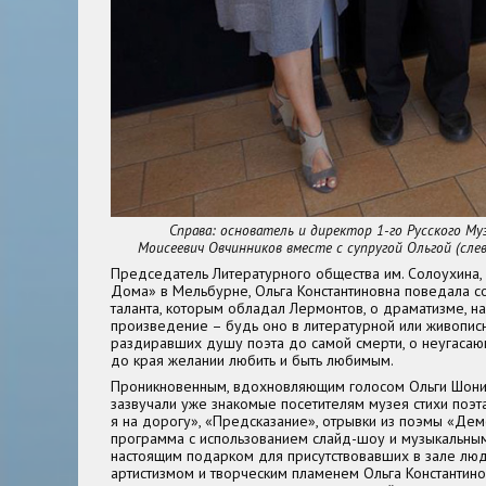
Справа: основатель и директор 1-го Русского Му
Моисеевич Овчинников вместе с супругой Ольгой (слев
Председатель Литературного общества им. Солоухина, 
Дома» в Мельбурне, Ольга Константиновна поведала с
таланта, которым обладал Лермонтов, о драматизме, 
произведение – будь оно в литературной или живопис
раздиравших душу поэта до самой смерти, о неугаса
до края желании любить и быть любимым.
Проникновенным, вдохновляющим голосом Ольги Шони
зазвучали уже знакомые посетителям музея стихи поэт
я на дорогу», «Предсказание», отрывки из поэмы «Дем
программа с использованием слайд-шоу и музыкальны
настоящим подарком для присутствовавших в зале люд
артистизмом и творческим пламенем Ольга Константин