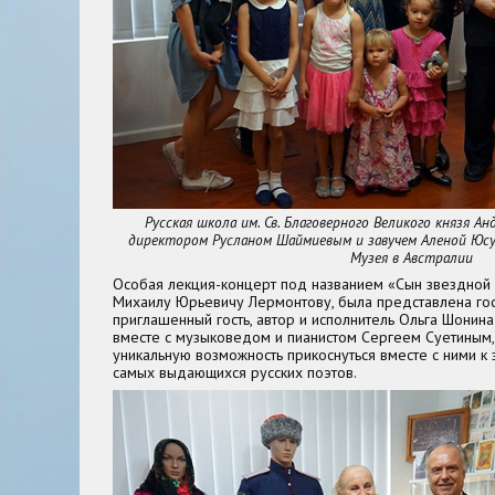
Русская школа им. Св. Благоверного Великого князя Ан
директором Русланом Шаймиевым и завучем Аленой Юсуп
Музея в Австралии
Особая лекция-концерт под названием «Сын звездной 
Михаилу Юрьевичу Лермонтову, была представлена гос
приглашенный гость, автор и исполнитель Ольга Шонин
вместе с музыковедом и пианистом Сергеем Суетиным
уникальную возможность прикоснуться вместе с ними к
самых выдающихся русских поэтов.