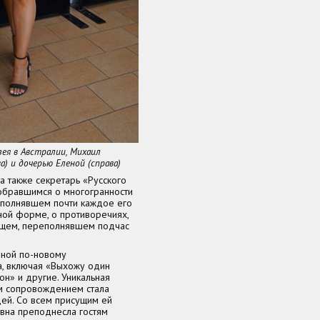
зея в Австралии, Михаил
а) и дочерью Еленой (справа)
а также секретарь «Русского
обравшимся о многогранности
наполнявшем почти каждое его
ной форме, о противоречиях,
ющем, переполнявшем подчас
ной по-новому
а, включая «Выхожу один
он» и другие. Уникальная
м сопровождением стала
ей. Со всем присущим ей
овна преподнесла гостям