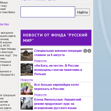
убежья
В годовщину трагедии
м году
Хиросимы в Японии не говорят о
ликой
 стало более
вине США, но критикуют
Россию, отметили в МИД РФ
Новости
льства
Русский язык помогает
укреплять связи между Россией
м заседании
НОВОСТИ ОТ ФОНДА "РУССКИЙ
дного совета
и Киргизией, отметил Алексей
нников,
МИР"
Оверчук
-20 апреля
Новости
пр), МСРС
ьством Москвы
Специальная военная операция:
ю почетную
главное за 6 августа
ник года". Это
янам,
Новости
ительный
о языка и
«Ни Бога, ни чести». В России
в
возмущены сносом памятника в
научного и
Польше
государств с
Новости
Всё больше европейцев хотят
переехать в Россию
Новости
эта традиция
ное
Елена Ямпольская: Украинский
иативе
режим продолжает курс на
ситета в
го совета
искоренение русского языка