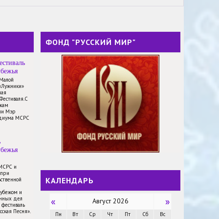
ФОНД "РУССКИЙ МИР"
естиваль
убежья
 Малой
«Лужники»
ная
Фестиваля.С
икам
ли Мэр
идиума МСРС
ь
убежья
 МСРС и
 при
КАЛЕНДАРЬ
ственной
рубежом и
анных дел
«
»
Август 2026
 фестиваль
сская Песня».
Пн
Вт
Ср
Чт
Пт
Сб
Вс