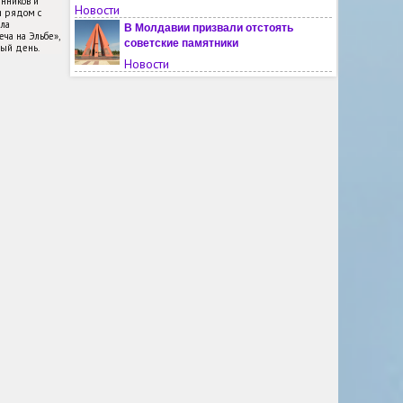
енников и
Новости
и рядом с
ла
В Молдавии призвали отстоять
ча на Эльбе»,
советские памятники
ный день.
Новости
Для иностранных абитуриентов
введут единый экзамен по
русскому языку
Новости
Лингвистические сказки 14-
летней россиянки войдут в
новые учебники по русскому
языку
Новости
Историческую надпись на
русском языке уничтожили в
Одессе
Новости
Международные клубы дружбы
сохраняют наследие
Всемирного фестиваля
молодёжи
Новости
В годовщину трагедии