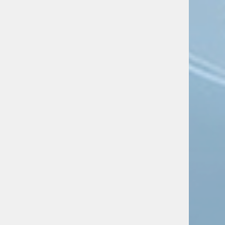
Хиросимы в Японии не говорят о
вине США, но критикуют
Россию, отметили в МИД РФ
Новости
Русский язык помогает
укреплять связи между Россией
и Киргизией, отметил Алексей
Оверчук
Новости
Специальная военная операция:
главное за 6 августа
Новости
«Ни Бога, ни чести». В России
возмущены сносом памятника в
Польше
Новости
Всё больше европейцев хотят
переехать в Россию
Новости
Елена Ямпольская: Украинский
режим продолжает курс на
искоренение русского языка
Новости
В Молдавии призвали отстоять