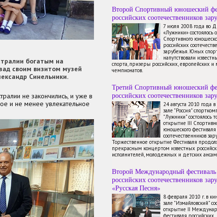
Второй Спортивный юношеский фе
российских соотечественников зар
7 июля 2008 года во 
«Лужники» состоялось 
Спортивного юношеско
российских соотечеств
зарубежья. Юных спор
напутствовали известн
стралии богатым на
спорта, призеры российских, европейских и
зад своим визитом музей
чемпионатов.
лександр Синельники.
Третий Спортивный юношеский фе
российских соотечественников зар
тралии не закончились, и уже в
ое и не менее увлекательное
24 августа 2010 года 
зале "Россия" спортком
"Лужники" состоялось 
открытие III Спортивн
юношеского фестиваля
соотечественников зар
Торжественное открытие Фестиваля продол
прекрасным концертом известных российск
исполнителей, молодежных и детских ансам
Второй Международный фестиваль
российских соотечественников зар
«Русская Песня»
8 февраля 2010 г. в к
зале "Измайловский" со
открытие II Междуна
фестиваля российских