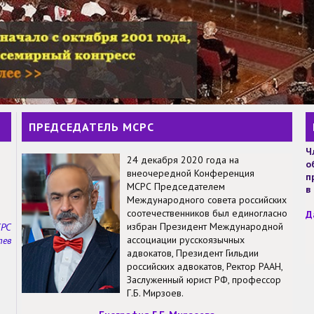
ПРЕДСЕДАТЕЛЬ МСРС
Ч
24 декабря 2020 года на
о
внеочередной Конференция
п
МСРС Председателем
в
Международного совета российских
соотечественников был единогласно
Д
избран Президент Международной
СРС
ассоциации русскоязычных
тев
адвокатов, Президент Гильдии
российских адвокатов, Ректор РААН,
Заслуженный юрист РФ, профессор
Г.Б. Мирзоев.