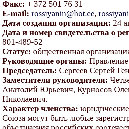
Факс:
+ 372 501 76 31
E-mail:
rossiyanin@hot.ee
,
rossiyan
Дата создания организации:
24 а
Дата и номер свидетельства о ре
801-489-52
Статус:
общественная организаци
Руководящие органы:
Правление
Председатель:
Сергеев Сергей Ге
Заместители руководителя:
Четве
Анатолий Юрьевич, Курносов Оле
Николаевич.
Характер членства:
юридические 
Союза могут быть любые зарегист
объединения российских соотечес