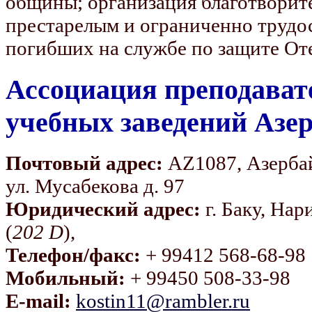
общины; организация благотворит
престарелым и ограниченно трудо
погибших на службе по защите Оте
Ассоциация преподават
учебных заведений Азе
Почтовый адрес:
AZ1087, Азербай
ул. Мусабекова д. 97
Юридический адрес:
г. Баку, На
(
202
D
),
Телефон/факс:
+ 9941
Мобильный:
+ 99450 508-33-98
E-mail:
kostin11@rambler.ru