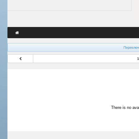
Переключ
1
There is no ava